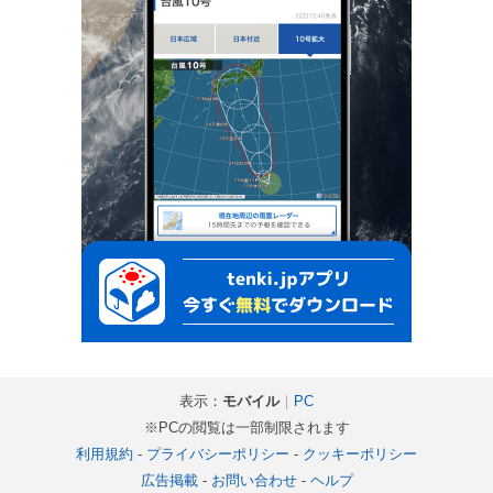
表示：
モバイル
｜
PC
※PCの閲覧は一部制限されます
利用規約
-
プライバシーポリシー
-
クッキーポリシー
広告掲載
-
お問い合わせ
-
ヘルプ