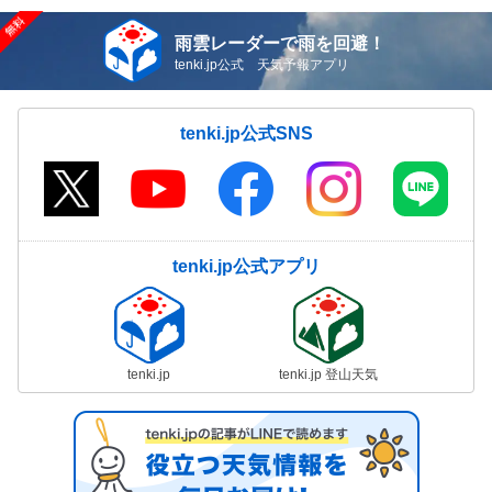
雨雲レーダーで雨を回避！
tenki.jp公式 天気予報アプリ
tenki.jp公式SNS
tenki.jp公式アプリ
tenki.jp
tenki.jp 登山天気