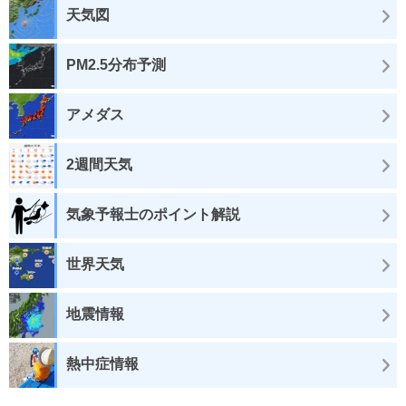
天気図
PM2.5分布予測
アメダス
2週間天気
気象予報士のポイント解説
世界天気
地震情報
熱中症情報