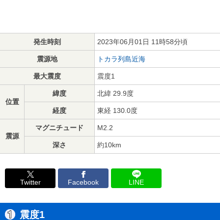
発生時刻
2023年06月01日 11時58分頃
震源地
トカラ列島近海
最大震度
震度1
緯度
北緯 29.9度
位置
経度
東経 130.0度
マグニチュード
M2.2
震源
深さ
約10km
Twitter
Facebook
LINE
震度1