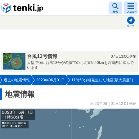
tenki.jp
検索
メニュー
現在地
台風13号情報
07日13:00現在
大型で強い台風13号が名護市の北北東約40kmを西南西に進んで
います
過去の地震情報
2023年06月01日
11時58分頃発生した地震(最大震度1)
地震情報
2023年06月01日12:01発表