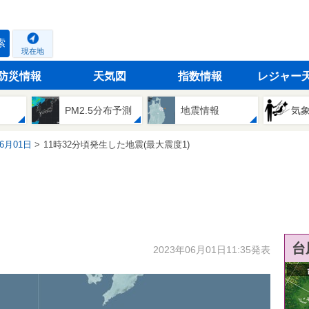
索
現在地
防災情報
天気図
指数情報
レジャー
PM2.5分布予測
地震情報
気
06月01日
11時32分頃発生した地震(最大震度1)
台
2023年06月01日11:35発表