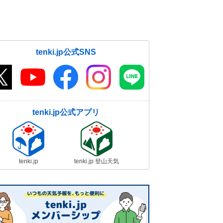
tenki.jp公式SNS
tenki.jp公式アプリ
tenki.jp
tenki.jp 登山天気