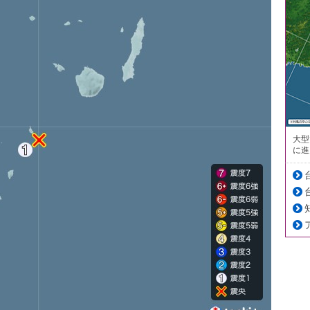
大型
に進