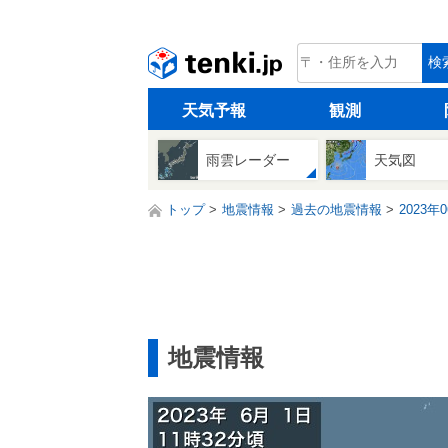
tenki.jp
検
天気予報
観測
雨雲レーダー
天気図
トップ
地震情報
過去の地震情報
2023年
地震情報