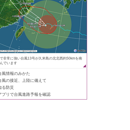
で非常に強い台風13号が久米島の北北西約50kmを南
んでいます
台風情報のみかた
台風の接近、上陸に備えて
知る防災
アプリで台風進路予報を確認