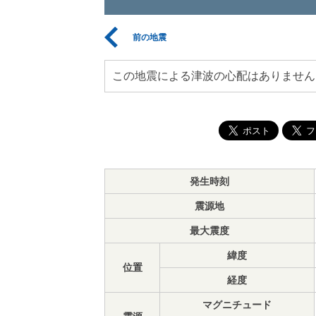
前の地震
この地震による津波の心配はありません
発生時刻
震源地
最大震度
緯度
位置
経度
マグニチュード