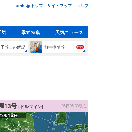
tenki.jpトップ
｜
サイトマップ
｜
ヘルプ
天気
季節特集
天気ニュース
象予報士の解説
熱中症情報
注目
風13号
(ドルフィン)
08日05:00現在