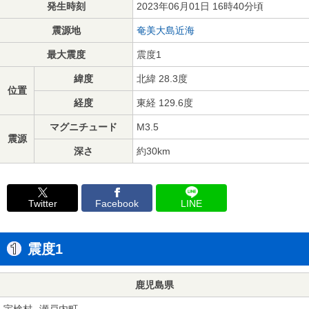
発生時刻
2023年06月01日 16時40分頃
震源地
奄美大島近海
最大震度
震度1
緯度
北緯 28.3度
位置
経度
東経 129.6度
マグニチュード
M3.5
震源
深さ
約30km
Twitter
Facebook
LINE
震度1
鹿児島県
宇検村
瀬戸内町