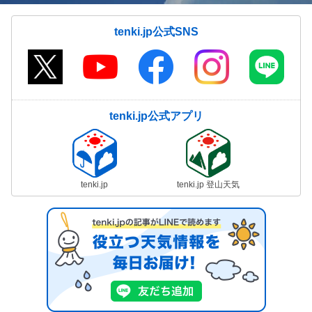
tenki.jp公式SNS
tenki.jp公式アプリ
tenki.jp
tenki.jp 登山天気