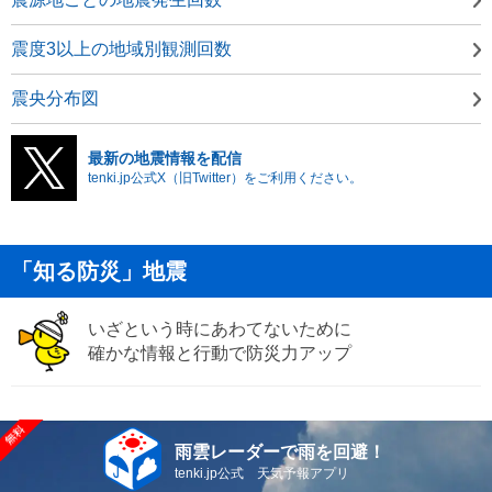
震度3以上の地域別観測回数
震央分布図
最新の地震情報を配信
tenki.jp公式X（旧Twitter）をご利用ください。
「知る防災」地震
いざという時にあわてないために
確かな情報と行動で防災力アップ
雨雲レーダーで雨を回避！
tenki.jp公式 天気予報アプリ