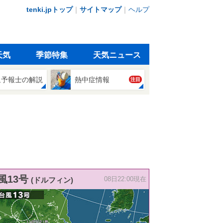
tenki.jpトップ
｜
サイトマップ
｜
ヘルプ
天気
季節特集
天気ニュース
象予報士の解説
熱中症情報
注目
風13号
(ドルフィン)
08日22:00現在