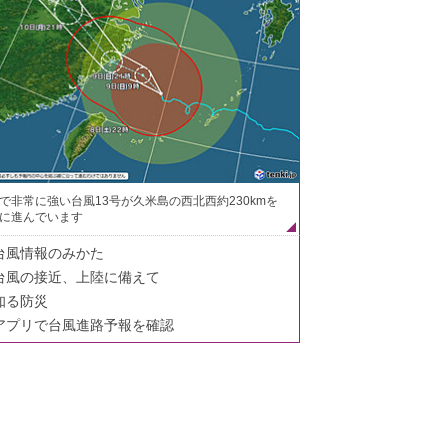
で非常に強い台風13号が久米島の西北西約230kmを
に進んでいます
台風情報のみかた
台風の接近、上陸に備えて
知る防災
アプリで台風進路予報を確認