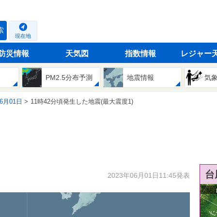
索
現在地
防災情報
天気図
指数情報
レジャー
PM2.5分布予測
地震情報
気
06月01日
11時42分頃発生した地震(最大震度1)
台
2023年06月01日11:45発表