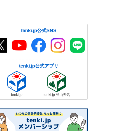
tenki.jp公式SNS
tenki.jp公式アプリ
tenki.jp
tenki.jp 登山天気