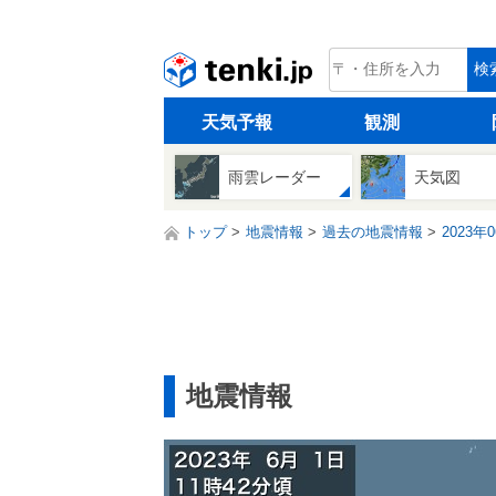
tenki.jp
検
天気予報
観測
雨雲レーダー
天気図
トップ
地震情報
過去の地震情報
2023年
地震情報