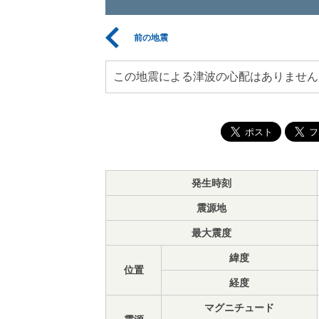
前の地震
この地震による津波の心配はありません
発生時刻
震源地
最大震度
緯度
位置
経度
マグニチュード