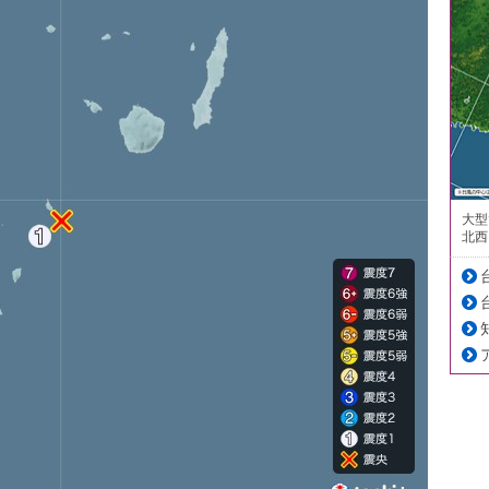
大型
北西