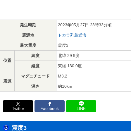
発生時刻
2023年05月27日 23時33分頃
震源地
トカラ列島近海
最大震度
震度3
緯度
北緯 29.9度
位置
経度
東経 130.0度
マグニチュード
M3.2
震源
深さ
約10km
Twitter
Facebook
LINE
震度3