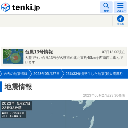
tenki.jp
検索
メニュー
現在地
台風13号情報
07日13:00現在
大型で強い台風13号が名護市の北北東約40kmを西南西に進んで
います
過去の地震情報
2023年05月27日
23時33分頃発生した地震(最大震度3)
地震情報
2023年05月27日23:36発表