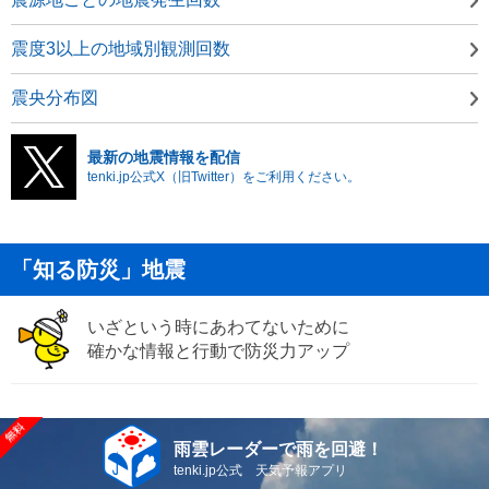
震度3以上の地域別観測回数
震央分布図
最新の地震情報を配信
tenki.jp公式X（旧Twitter）をご利用ください。
「知る防災」地震
いざという時にあわてないために
確かな情報と行動で防災力アップ
雨雲レーダーで雨を回避！
tenki.jp公式 天気予報アプリ