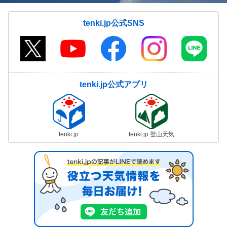
tenki.jp公式SNS
tenki.jp公式アプリ
tenki.jp
tenki.jp 登山天気