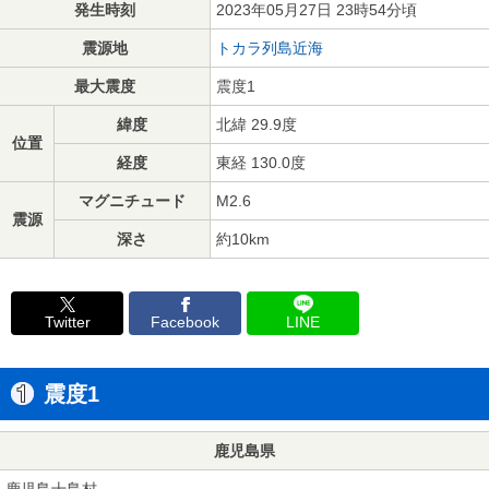
発生時刻
2023年05月27日 23時54分頃
震源地
トカラ列島近海
最大震度
震度1
緯度
北緯 29.9度
位置
経度
東経 130.0度
マグニチュード
M2.6
震源
深さ
約10km
Twitter
Facebook
LINE
震度1
鹿児島県
鹿児島十島村