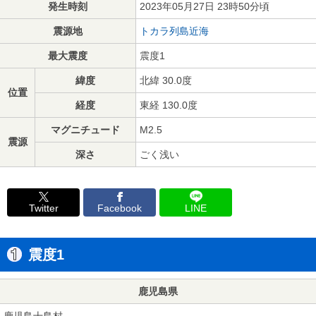
発生時刻
2023年05月27日 23時50分頃
震源地
トカラ列島近海
最大震度
震度1
緯度
北緯 30.0度
位置
経度
東経 130.0度
マグニチュード
M2.5
震源
深さ
ごく浅い
Twitter
Facebook
LINE
震度1
鹿児島県
鹿児島十島村