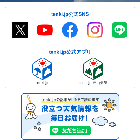
tenki.jp公式SNS
tenki.jp公式アプリ
tenki.jp
tenki.jp 登山天気