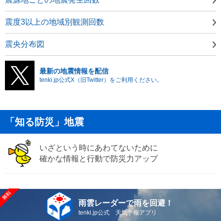
震度3以上の地域別観測回数
震央分布図
最新の地震情報を配信
tenki.jp公式X（旧Twitter）をご利用ください。
「知る防災」地震
いざという時にあわてないために
確かな情報と行動で防災力アップ
雨雲レーダーで雨を回避！
tenki.jp公式 天気予報アプリ