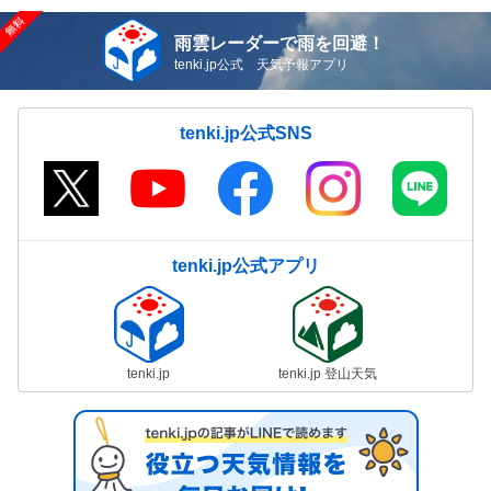
雨雲レーダーで雨を回避！
tenki.jp公式 天気予報アプリ
tenki.jp公式SNS
tenki.jp公式アプリ
tenki.jp
tenki.jp 登山天気