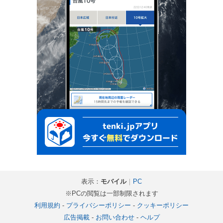
表示：
モバイル
｜
PC
※PCの閲覧は一部制限されます
利用規約
-
プライバシーポリシー
-
クッキーポリシー
広告掲載
-
お問い合わせ
-
ヘルプ