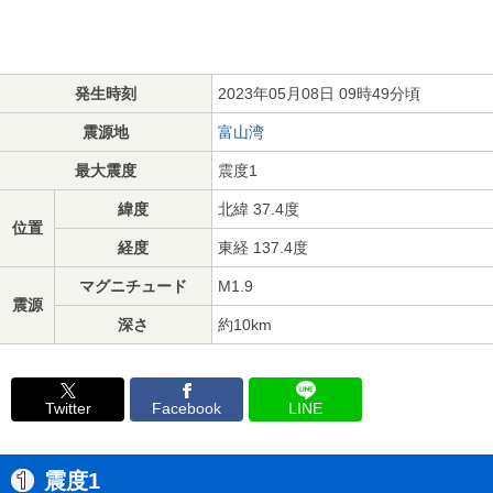
発生時刻
2023年05月08日 09時49分頃
震源地
富山湾
最大震度
震度1
緯度
北緯 37.4度
位置
経度
東経 137.4度
マグニチュード
M1.9
震源
深さ
約10km
Twitter
Facebook
LINE
震度1