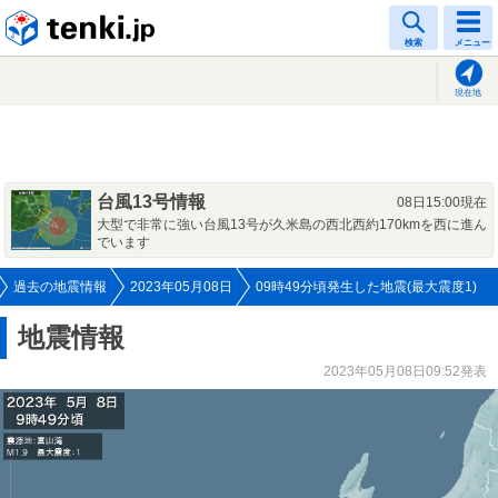
tenki.jp
検索
メニュー
現在地
台風13号情報
08日15:00現在
大型で非常に強い台風13号が久米島の西北西約170kmを西に進ん
でいます
過去の地震情報
2023年05月08日
09時49分頃発生した地震(最大震度1)
地震情報
2023年05月08日09:52発表