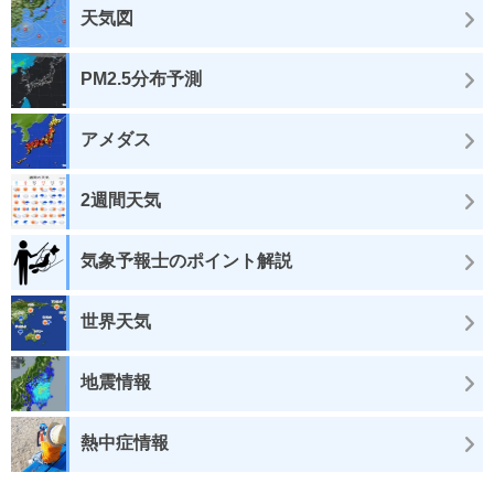
天気図
PM2.5分布予測
アメダス
2週間天気
気象予報士のポイント解説
世界天気
地震情報
熱中症情報