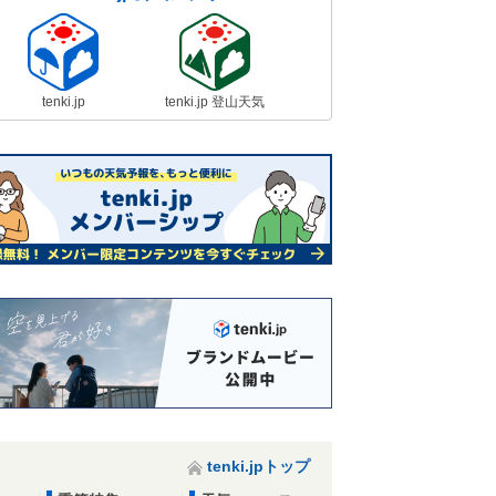
tenki.jp
tenki.jp 登山天気
tenki.jpトップ