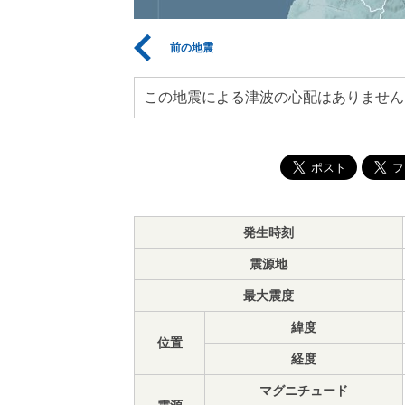
前の地震
この地震による津波の心配はありません
発生時刻
震源地
最大震度
緯度
位置
経度
マグニチュード