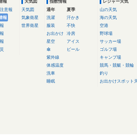
情報
天気図
指数情報
レジャー天気
注意報
天気図
通年
夏季
山の天気
情報
気象衛星
洗濯
汗かき
海の天気
報
世界衛星
服装
不快
空港
報
お出かけ
冷房
野球場
報
星空
アイス
サッカー場
災
傘
ビール
ゴルフ場
紫外線
キャンプ場
体感温度
競馬・競艇・競輪
洗車
釣り
睡眠
お出かけスポット