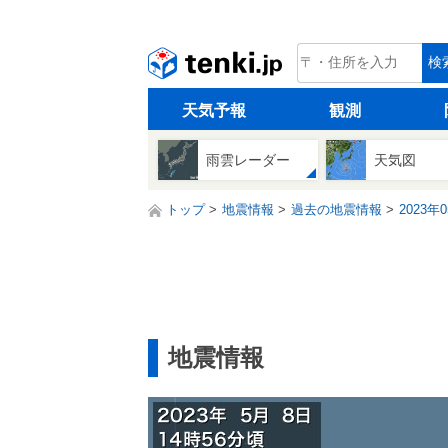
tenki.jp
検
天気予報
観測
雨雲レーダー
天気図
トップ
地震情報
過去の地震情報
2023年
地震情報