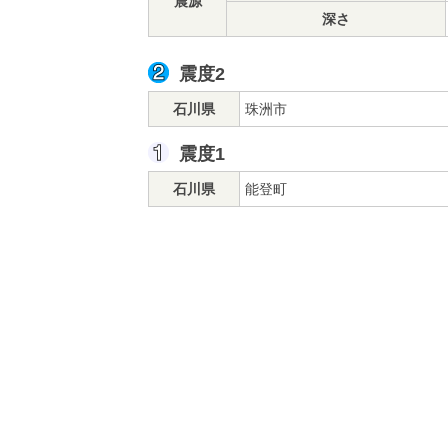
震源
深さ
震度2
石川県
珠洲市
震度1
石川県
能登町