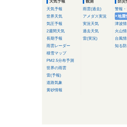
天気予報
観測
防災
天気予報
雨雲(過去)
警報・
世界天気
アメダス実況
地震
気圧予報
実況天気
津波情
2週間天気
過去天気
火山情
長期予報
雷(実況)
台風情
雨雲レーダー
知る防
積雪マップ
PM2.5分布予測
世界の雨雲
雷(予報)
道路気象
黄砂情報