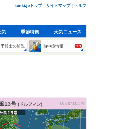
tenki.jpトップ
｜
サイトマップ
｜
ヘルプ
天気
季節特集
天気ニュース
象予報士の解説
熱中症情報
注目
風13号
(ドルフィン)
06日07:00現在