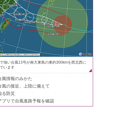
で強い台風13号が南大東島の東約300kmを西北西に
でいます
台風情報のみかた
台風の接近、上陸に備えて
知る防災
アプリで台風進路予報を確認