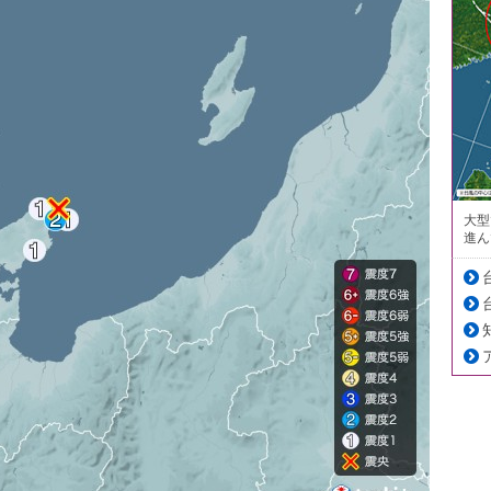
大型
進ん