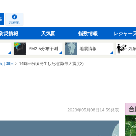
索
現在地
防災情報
天気図
指数情報
レジャー
PM2.5分布予測
地震情報
気
05月08日
14時56分頃発生した地震(最大震度2)
台
2023年05月08日14:59発表