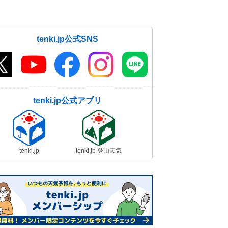
tenki.jp公式SNS
tenki.jp公式アプリ
tenki.jp
tenki.jp 登山天気