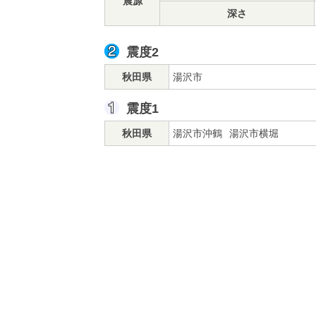
震源
深さ
震度2
秋田県
湯沢市
震度1
秋田県
湯沢市沖鶴
湯沢市横堀