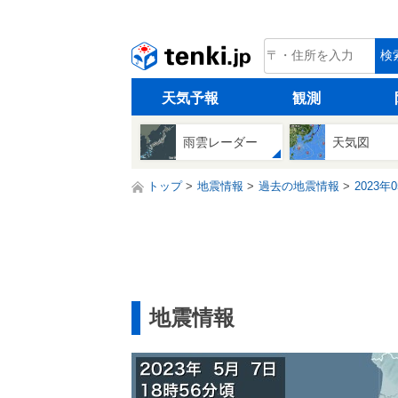
tenki.jp
検
天気予報
観測
雨雲レーダー
天気図
トップ
地震情報
過去の地震情報
2023年
地震情報