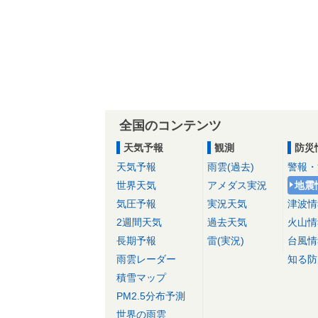
全国のコンテンツ
天気予報
観測
防災
天気予報
雨雲(過去)
警報・
世界天気
アメダス実況
地震
気圧予報
実況天気
津波情
2週間天気
過去天気
火山情
長期予報
雷(実況)
台風情
雨雲レーダー
知る防
積雪マップ
PM2.5分布予測
世界の雨雲