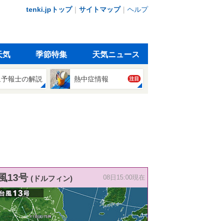
tenki.jpトップ
｜
サイトマップ
｜
ヘルプ
天気
季節特集
天気ニュース
象予報士の解説
熱中症情報
注目
風13号
(ドルフィン)
08日15:00現在