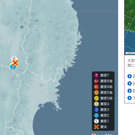
大型
西に