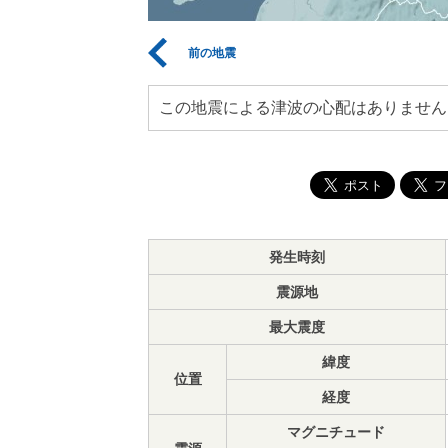
前の地震
この地震による津波の心配はありません
発生時刻
震源地
最大震度
緯度
位置
経度
マグニチュード