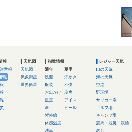
情報
天気図
指数情報
レジャー天気
注意報
天気図
通年
夏季
山の天気
情報
気象衛星
洗濯
汗かき
海の天気
報
世界衛星
服装
不快
空港
報
お出かけ
冷房
野球場
報
星空
アイス
サッカー場
災
傘
ビール
ゴルフ場
紫外線
キャンプ場
体感温度
競馬・競艇・競輪
洗車
釣り