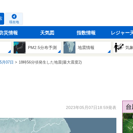
索
現在地
防災情報
天気図
指数情報
レジャー
PM2.5分布予測
地震情報
気
05月07日
18時56分頃発生した地震(最大震度2)
台
2023年05月07日18:59発表