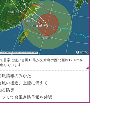
で非常に強い台風13号が久米島の西北西約170kmを
進んでいます
台風情報のみかた
台風の接近、上陸に備えて
知る防災
アプリで台風進路予報を確認