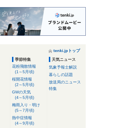
tenki.jpトップ
季節特集
天気ニュース
花粉飛散情報
気象予報士解説
(1～5月頃)
暮らしの話題
桜開花情報
放送局のニュース
(2～5月頃)
特集
GWの天気
(4～5月頃)
梅雨入り・明け
(5～7月頃)
熱中症情報
(4～9月頃)