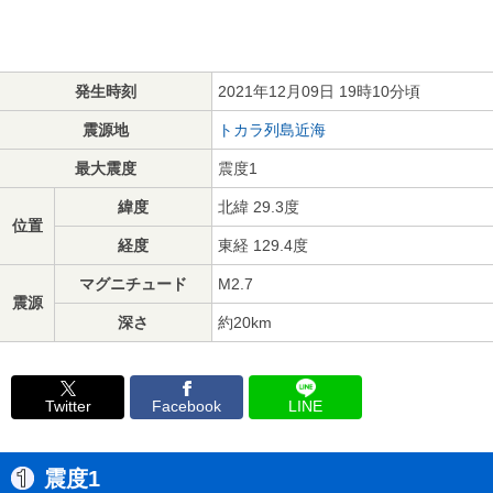
発生時刻
2021年12月09日 19時10分頃
震源地
トカラ列島近海
最大震度
震度1
緯度
北緯 29.3度
位置
経度
東経 129.4度
マグニチュード
M2.7
震源
深さ
約20km
Twitter
Facebook
LINE
震度1