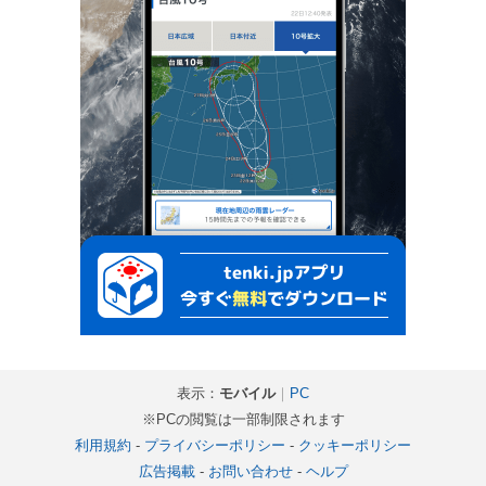
表示：
モバイル
｜
PC
※PCの閲覧は一部制限されます
利用規約
-
プライバシーポリシー
-
クッキーポリシー
広告掲載
-
お問い合わせ
-
ヘルプ