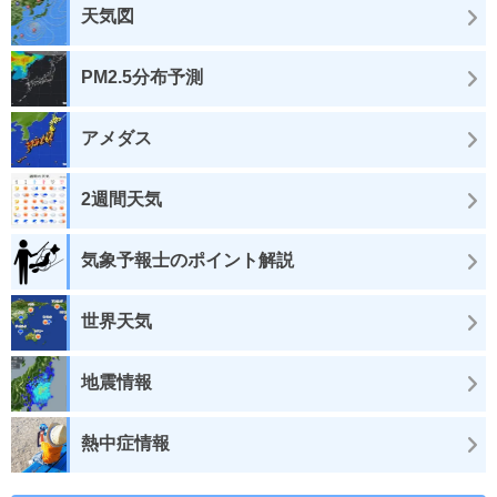
天気図
PM2.5分布予測
アメダス
2週間天気
気象予報士のポイント解説
世界天気
地震情報
熱中症情報