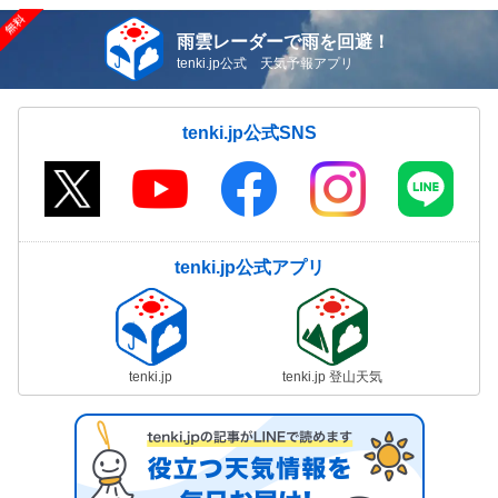
雨雲レーダーで雨を回避！
tenki.jp公式 天気予報アプリ
tenki.jp公式SNS
tenki.jp公式アプリ
tenki.jp
tenki.jp 登山天気