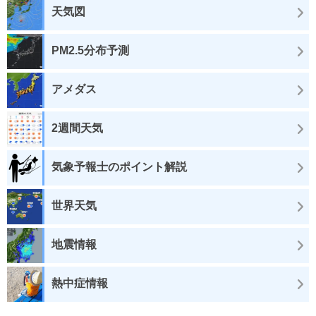
天気図
PM2.5分布予測
アメダス
2週間天気
気象予報士のポイント解説
世界天気
地震情報
熱中症情報