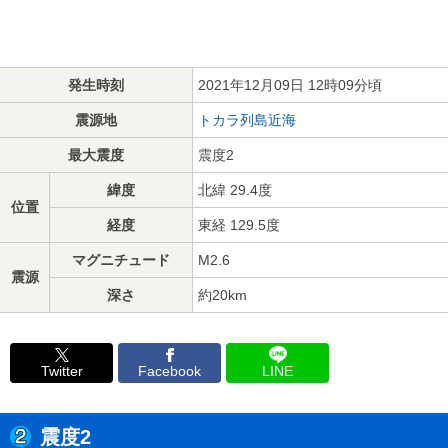
発生時刻
2021年12月09日 12時09分頃
震源地
トカラ列島近海
最大震度
震度2
緯度
北緯 29.4度
位置
経度
東経 129.5度
マグニチュード
M2.6
震源
深さ
約20km
Twitter
Facebook
LINE
震度2