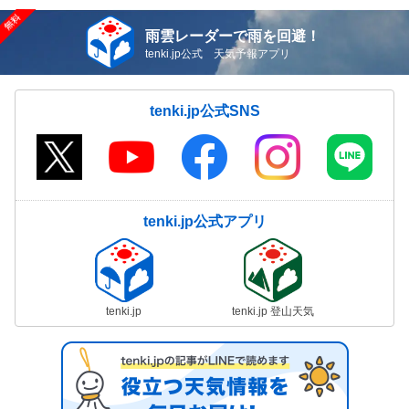
雨雲レーダーで雨を回避！
tenki.jp公式 天気予報アプリ
tenki.jp公式SNS
tenki.jp公式アプリ
tenki.jp
tenki.jp 登山天気