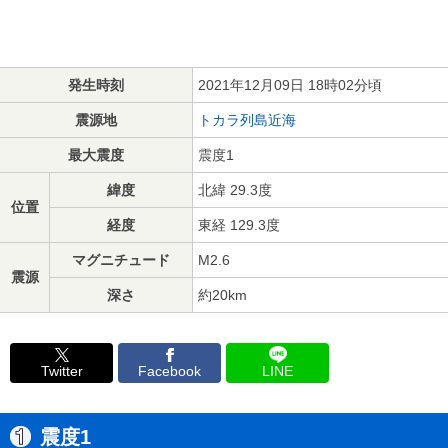
発生時刻
2021年12月09日 18時02分頃
震源地
トカラ列島近海
最大震度
震度1
緯度
北緯 29.3度
位置
経度
東経 129.3度
マグニチュード
M2.6
震源
深さ
約20km
Twitter
Facebook
LINE
震度1