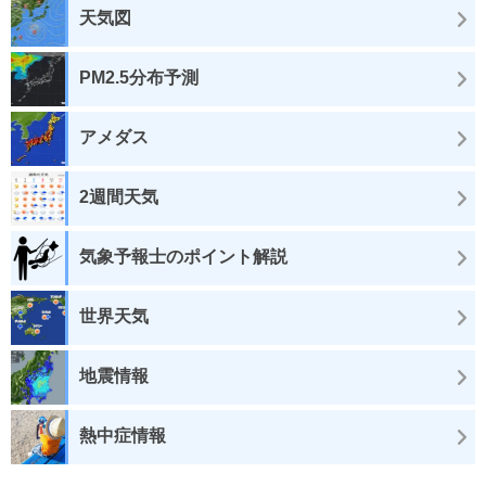
天気図
PM2.5分布予測
アメダス
2週間天気
気象予報士のポイント解説
世界天気
地震情報
熱中症情報