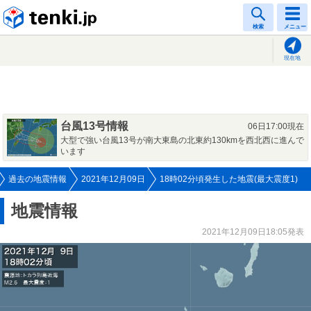
tenki.jp
検索
メニュー
現在地
台風13号情報
06日17:00現在
大型で強い台風13号が南大東島の北東約130kmを西北西に進んで
います
過去の地震情報
2021年12月09日
18時02分頃発生した地震(最大震度1)
地震情報
2021年12月09日18:05発表