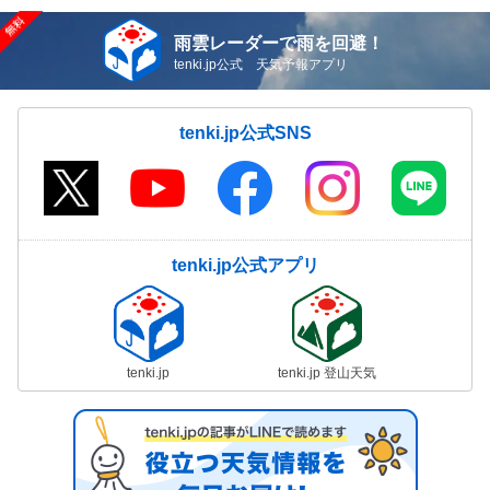
雨雲レーダーで雨を回避！
tenki.jp公式 天気予報アプリ
tenki.jp公式SNS
tenki.jp公式アプリ
tenki.jp
tenki.jp 登山天気