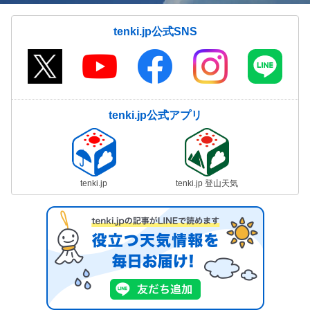
tenki.jp公式SNS
tenki.jp公式アプリ
tenki.jp
tenki.jp 登山天気