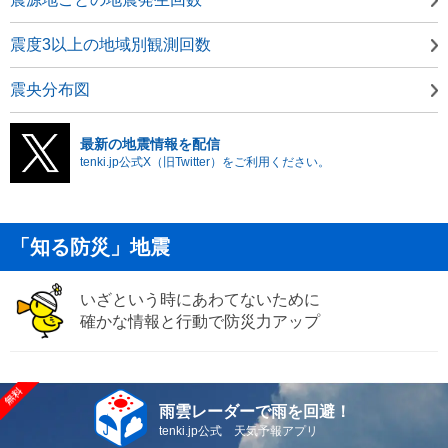
震度3以上の地域別観測回数
震央分布図
最新の地震情報を配信
tenki.jp公式X（旧Twitter）をご利用ください。
「知る防災」地震
いざという時にあわてないために
確かな情報と行動で防災力アップ
雨雲レーダーで雨を回避！
tenki.jp公式 天気予報アプリ