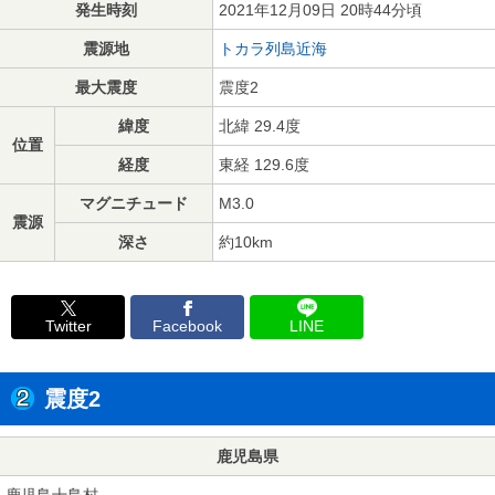
発生時刻
2021年12月09日 20時44分頃
震源地
トカラ列島近海
最大震度
震度2
緯度
北緯 29.4度
位置
経度
東経 129.6度
マグニチュード
M3.0
震源
深さ
約10km
Twitter
Facebook
LINE
震度2
鹿児島県
鹿児島十島村