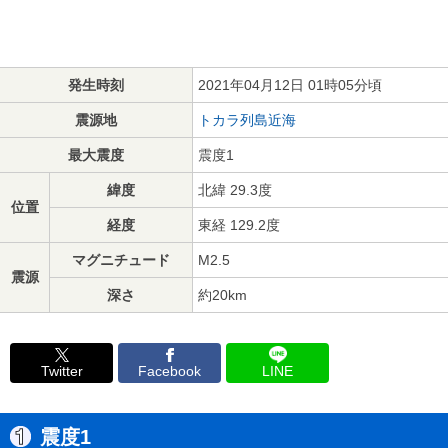
発生時刻
2021年04月12日 01時05分頃
震源地
トカラ列島近海
最大震度
震度1
緯度
北緯 29.3度
位置
経度
東経 129.2度
マグニチュード
M2.5
震源
深さ
約20km
Twitter
Facebook
LINE
震度1