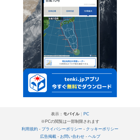
表示：
モバイル
｜
PC
※PCの閲覧は一部制限されます
利用規約
-
プライバシーポリシー
-
クッキーポリシー
広告掲載
-
お問い合わせ
-
ヘルプ