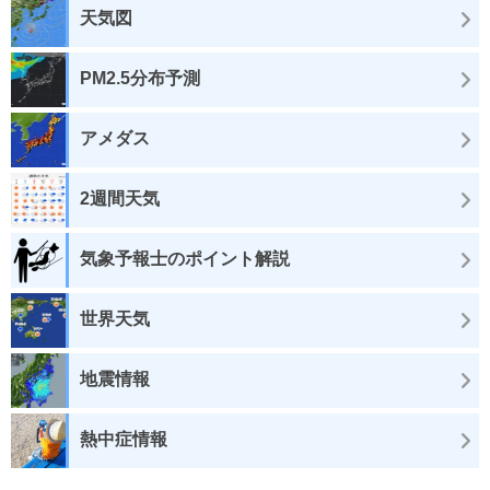
天気図
PM2.5分布予測
アメダス
2週間天気
気象予報士のポイント解説
世界天気
地震情報
熱中症情報