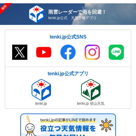
雨雲レーダーで雨を回避！
tenki.jp公式 天気予報アプリ
tenki.jp公式SNS
tenki.jp公式アプリ
tenki.jp
tenki.jp 登山天気