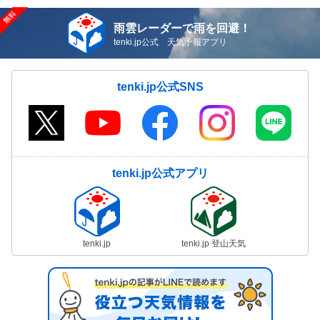
雨雲レーダーで雨を回避！
tenki.jp公式 天気予報アプリ
tenki.jp公式SNS
tenki.jp公式アプリ
tenki.jp
tenki.jp 登山天気