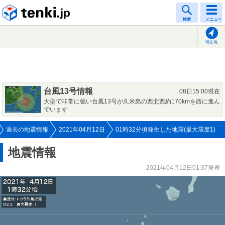
tenki.jp
検索
メニュー
現在地
台風13号情報
08日15:00現在
大型で非常に強い台風13号が久米島の西北西約170kmを西に進ん
でいます
過去の地震情報
2021年04月12日
01時32分頃発生した地震(最大震度1)
地震情報
2021年04月12日01:37発表