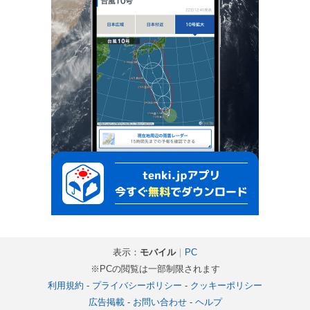
表示：
モバイル
｜
PC
※PCの閲覧は一部制限されます
利用規約
-
プライバシーポリシー
-
クッキーポリシー
広告掲載
-
お問い合わせ
-
ヘルプ