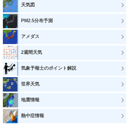
天気図
PM2.5分布予測
アメダス
2週間天気
気象予報士のポイント解説
世界天気
地震情報
熱中症情報