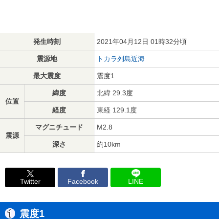
発生時刻
2021年04月12日 01時32分頃
震源地
トカラ列島近海
最大震度
震度1
緯度
北緯 29.3度
位置
経度
東経 129.1度
マグニチュード
M2.8
震源
深さ
約10km
Twitter
Facebook
LINE
震度1