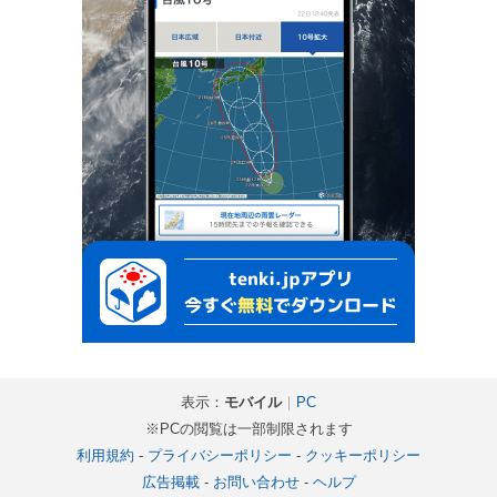
表示：
モバイル
｜
PC
※PCの閲覧は一部制限されます
利用規約
-
プライバシーポリシー
-
クッキーポリシー
広告掲載
-
お問い合わせ
-
ヘルプ