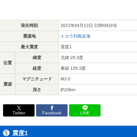
発生時刻
2021年04月12日 22時04分頃
震源地
トカラ列島近海
最大震度
震度1
緯度
北緯 29.3度
位置
経度
東経 129.3度
マグニチュード
M3.0
震源
深さ
約10km
Twitter
Facebook
LINE
震度1