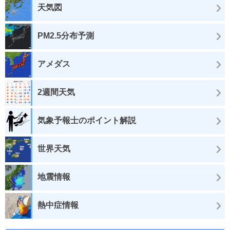
天気図
PM2.5分布予測
アメダス
2週間天気
気象予報士のポイント解説
世界天気
地震情報
熱中症情報