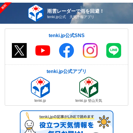
雨雲レーダーで雨を回避！
tenki.jp公式 天気予報アプリ
tenki.jp公式SNS
tenki.jp公式アプリ
tenki.jp
tenki.jp 登山天気