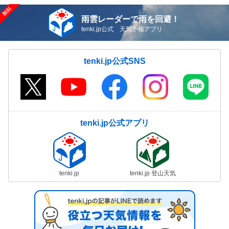
雨雲レーダーで雨を回避！
tenki.jp公式 天気予報アプリ
tenki.jp公式SNS
tenki.jp公式アプリ
tenki.jp
tenki.jp 登山天気