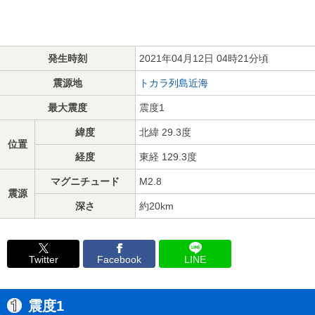
発生時刻
2021年04月12日 04時21分頃
震源地
トカラ列島近海
最大震度
震度1
緯度
北緯 29.3度
位置
経度
東経 129.3度
マグニチュード
M2.8
震源
深さ
約20km
Twitter
Facebook
LINE
震度1