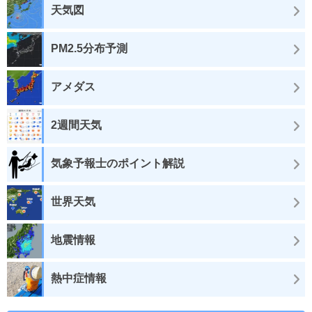
天気図
PM2.5分布予測
アメダス
2週間天気
気象予報士のポイント解説
世界天気
地震情報
熱中症情報