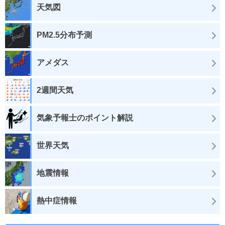
天気図
PM2.5分布予測
アメダス
2週間天気
気象予報士のポイント解説
世界天気
地震情報
熱中症情報