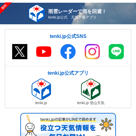
雨雲レーダーで雨を回避！
tenki.jp公式 天気予報アプリ
tenki.jp公式SNS
tenki.jp公式アプリ
tenki.jp
tenki.jp 登山天気