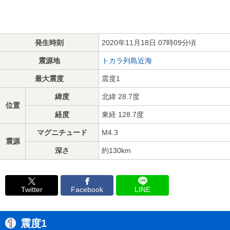
発生時刻
2020年11月18日 07時09分頃
震源地
トカラ列島近海
最大震度
震度1
緯度
北緯 28.7度
位置
経度
東経 128.7度
マグニチュード
M4.3
震源
深さ
約130km
Twitter
Facebook
LINE
震度1