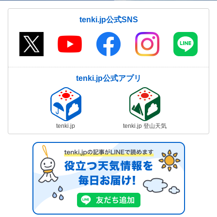
tenki.jp公式SNS
tenki.jp公式アプリ
tenki.jp
tenki.jp 登山天気