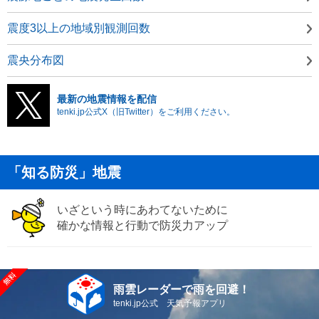
震度3以上の地域別観測回数
震央分布図
最新の地震情報を配信
tenki.jp公式X（旧Twitter）をご利用ください。
「知る防災」地震
いざという時にあわてないために
確かな情報と行動で防災力アップ
雨雲レーダーで雨を回避！
tenki.jp公式 天気予報アプリ