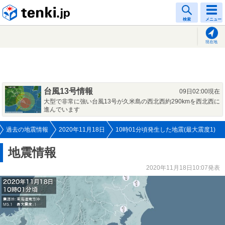
tenki.jp
検索
メニュー
現在地
台風13号情報
09日02:00現在
大型で非常に強い台風13号が久米島の西北西約290kmを西北西に
進んでいます
過去の地震情報
2020年11月18日
10時01分頃発生した地震(最大震度1)
地震情報
2020年11月18日10:07発表