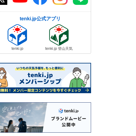
tenki.jp公式アプリ
tenki.jp
tenki.jp 登山天気