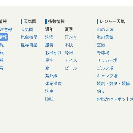
情報
天気図
指数情報
レジャー天気
注意報
天気図
通年
夏季
山の天気
情報
気象衛星
洗濯
汗かき
海の天気
報
世界衛星
服装
不快
空港
報
お出かけ
冷房
野球場
報
星空
アイス
サッカー場
災
傘
ビール
ゴルフ場
紫外線
キャンプ場
体感温度
競馬・競艇・競輪
洗車
釣り
睡眠
お出かけスポット