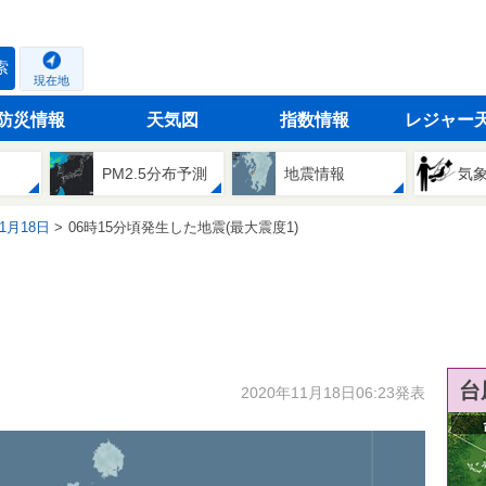
索
現在地
防災情報
天気図
指数情報
レジャー
PM2.5分布予測
地震情報
気
11月18日
06時15分頃発生した地震(最大震度1)
台
2020年11月18日06:23発表