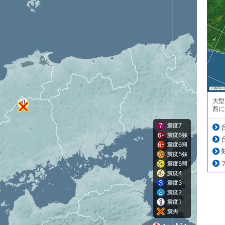
大型
西に