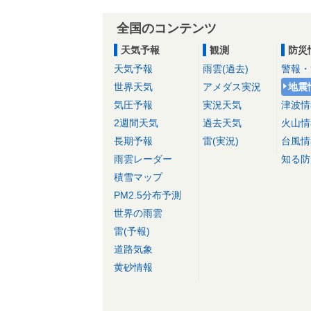
全国のコンテンツ
天気予報
観測
防災
天気予報
雨雲(過去)
警報・
世界天気
アメダス実況
地震
気圧予報
実況天気
津波情
2週間天気
過去天気
火山情
長期予報
雷(実況)
台風情
雨雲レーダー
知る防
積雪マップ
PM2.5分布予測
世界の雨雲
雷(予報)
道路気象
黄砂情報