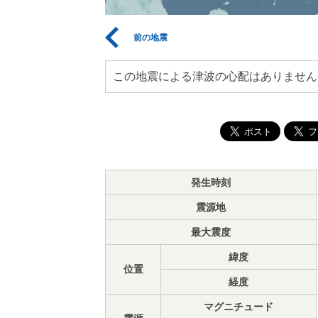
前の地震
この地震による津波の心配はありません
発生時刻
震源地
最大震度
緯度
位置
経度
マグニチュード