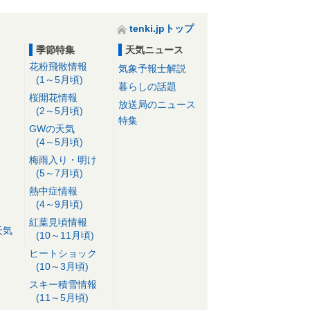
tenki.jpトップ
季節特集
天気ニュース
花粉飛散情報
気象予報士解説
(1～5月頃)
暮らしの話題
桜開花情報
放送局のニュース
(2～5月頃)
特集
GWの天気
(4～5月頃)
梅雨入り・明け
(5～7月頃)
熱中症情報
(4～9月頃)
紅葉見頃情報
天気
(10～11月頃)
ヒートショック
(10～3月頃)
スキー積雪情報
(11～5月頃)