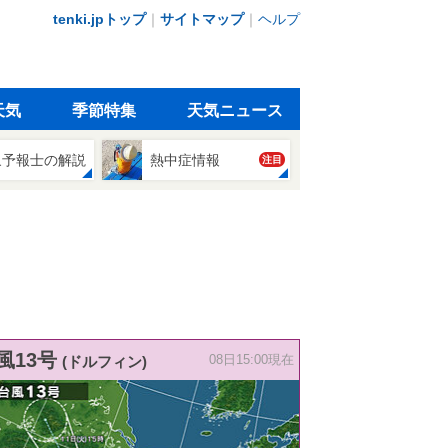
tenki.jpトップ
｜
サイトマップ
｜
ヘルプ
天気
季節特集
天気ニュース
象予報士の解説
熱中症情報
注目
風13号
(ドルフィン)
08日15:00現在