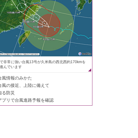
で非常に強い台風13号が久米島の西北西約170kmを
進んでいます
台風情報のみかた
台風の接近、上陸に備えて
知る防災
アプリで台風進路予報を確認