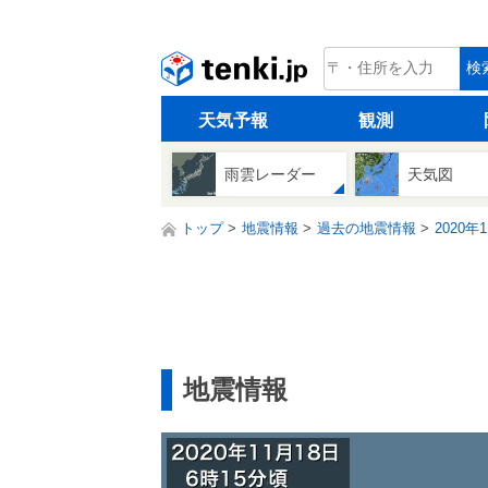
tenki.jp
検
天気予報
観測
雨雲レーダー
天気図
トップ
地震情報
過去の地震情報
2020年
地震情報