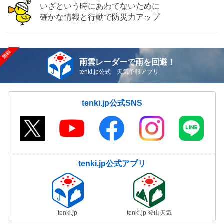
いざという時にあわてないために
確かな情報と行動で防災力アップ
雨雲レーダーで雨を回避！
tenki.jp公式 天気予報アプリ
tenki.jp公式SNS
tenki.jp公式アプリ
tenki.jp
tenki.jp 登山天気