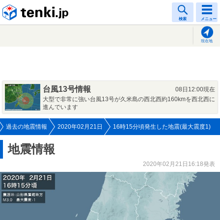
tenki.jp
検索
メニュー
現在地
台風13号情報
08日12:00現在
大型で非常に強い台風13号が久米島の西北西約160kmを西北西に
進んでいます
過去の地震情報
2020年02月21日
16時15分頃発生した地震(最大震度1)
地震情報
2020年02月21日16:18発表