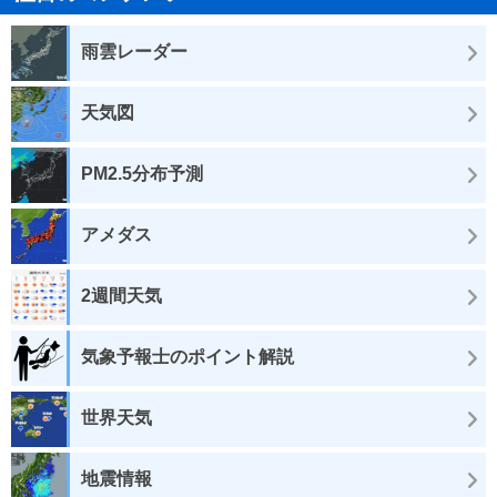
雨雲レーダー
天気図
PM2.5分布予測
アメダス
2週間天気
気象予報士のポイント解説
世界天気
地震情報