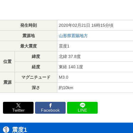
発生時刻
2020年02月21日 16時15分頃
震源地
山形県置賜地方
最大震度
震度1
緯度
北緯 37.8度
位置
経度
東経 140.1度
マグニチュード
M3.0
震源
深さ
約10km
Twitter
Facebook
LINE
震度1