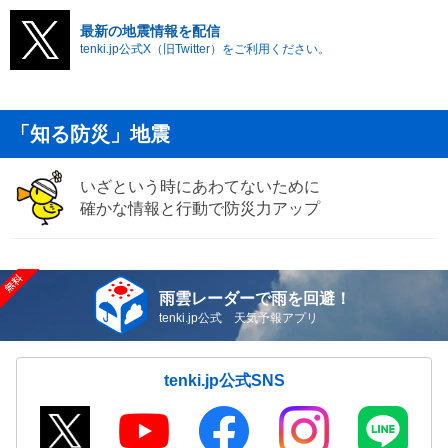
最新の地震情報を配信
tenki.jp公式X（旧Twitter）をご利用ください。
「知る防災」地震
いざという時にあわてないために
確かな情報と行動で防災力アップ
雨雲レーダーで雨を回避！
tenki.jp公式 天気予報アプリ
tenki.jp公式SNS