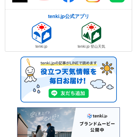
tenki.jp公式アプリ
tenki.jp
tenki.jp 登山天気