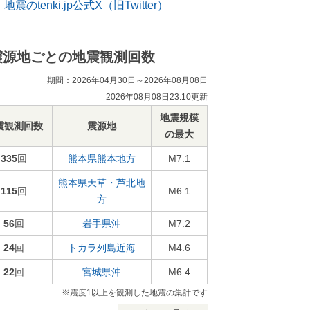
地震のtenki.jp公式X（旧Twitter）
震源地ごとの地震観測回数
期間：2026年04月30日～2026年08月08日
2026年08月08日23:10更新
地震規模
震観測回数
震源地
の最大
335
回
熊本県熊本地方
M7.1
熊本県天草・芦北地
115
回
M6.1
方
56
回
岩手県沖
M7.2
24
回
トカラ列島近海
M4.6
22
回
宮城県沖
M6.4
※震度1以上を観測した地震の集計です