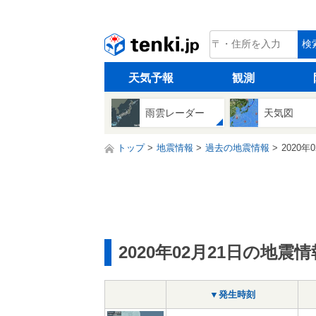
tenki.jp
検
天気予報
観測
雨雲レーダー
天気図
トップ
地震情報
過去の地震情報
2020年
2020年02月21日の地震情
▼発生時刻