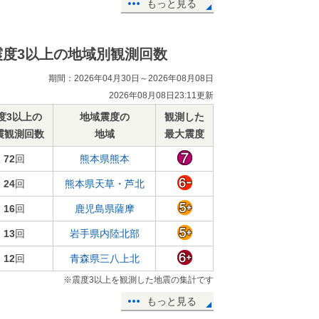
もっと見る
震度3以上の地域別観測回数
期間：2026年04月30日～2026年08月08日
2026年08月08日23:11更新
度3以上の
地域震度の
観測した
震観測回数
地域
最大震度
72
回
熊本県熊本
24
回
熊本県天草・芦北
16
回
鹿児島県薩摩
13
回
岩手県内陸北部
12
回
青森県三八上北
※震度3以上を観測した地震の集計です
もっと見る