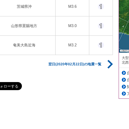
茨城県沖
M3.6
山形県置賜地方
M3.0
奄美大島近海
M3.2
大型
北西
翌日(2020年02月22日)の地震一覧