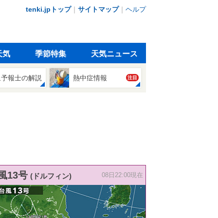
tenki.jpトップ
｜
サイトマップ
｜
ヘルプ
天気
季節特集
天気ニュース
象予報士の解説
熱中症情報
注目
風13号
(ドルフィン)
08日22:00現在