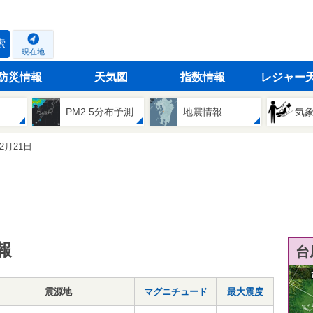
索
現在地
防災情報
天気図
指数情報
レジャー
PM2.5分布予測
地震情報
気
02月21日
報
台
震源地
マグニチュード
最大震度