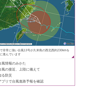
で非常に強い台風13号が久米島の西北西約230kmを
に進んでいます
台風情報のみかた
台風の接近、上陸に備えて
知る防災
アプリで台風進路予報を確認