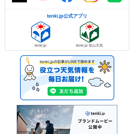
tenki.jp公式アプリ
tenki.jp
tenki.jp 登山天気