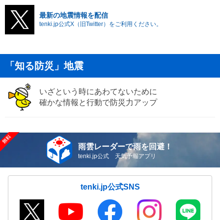
最新の地震情報を配信
tenki.jp公式X（旧Twitter）をご利用ください。
「知る防災」地震
いざという時にあわてないために
確かな情報と行動で防災力アップ
雨雲レーダーで雨を回避！
tenki.jp公式 天気予報アプリ
tenki.jp公式SNS