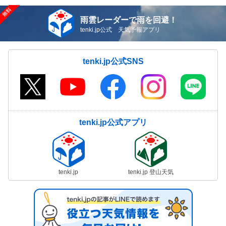
雨雲レーダーで雨を回避！
tenki.jp公式 天気予報アプリ
tenki.jp公式SNS
tenki.jp公式アプリ
tenki.jp
tenki.jp 登山天気