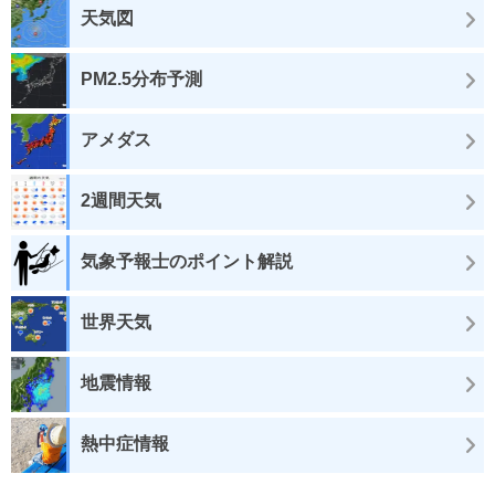
天気図
PM2.5分布予測
アメダス
2週間天気
気象予報士のポイント解説
世界天気
地震情報
熱中症情報