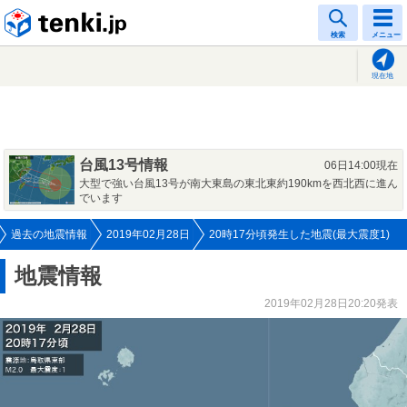
tenki.jp
検索
メニュー
現在地
台風13号情報
06日14:00現在
大型で強い台風13号が南大東島の東北東約190kmを西北西に進ん
でいます
過去の地震情報
2019年02月28日
20時17分頃発生した地震(最大震度1)
地震情報
2019年02月28日20:20発表