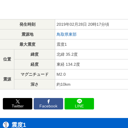
発生時刻
2019年02月28日 20時17分頃
震源地
鳥取県東部
最大震度
震度1
緯度
北緯 35.2度
位置
経度
東経 134.2度
マグニチュード
M2.0
震源
深さ
約10km
Twitter
Facebook
LINE
震度1