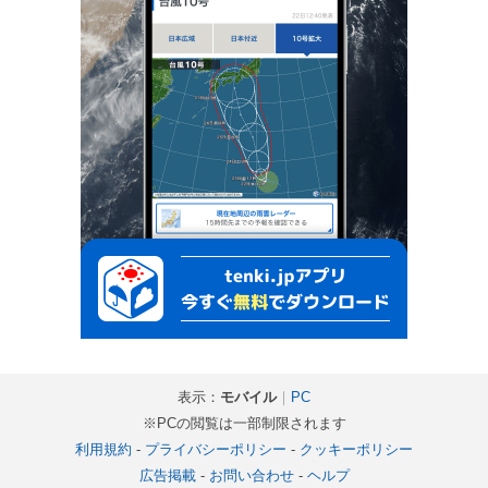
表示：
モバイル
｜
PC
※PCの閲覧は一部制限されます
利用規約
-
プライバシーポリシー
-
クッキーポリシー
広告掲載
-
お問い合わせ
-
ヘルプ