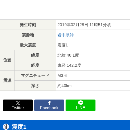
発生時刻
2019年02月28日 11時51分頃
震源地
岩手県沖
最大震度
震度1
緯度
北緯 40.1度
位置
経度
東経 142.2度
マグニチュード
M3.6
震源
深さ
約40km
Twitter
Facebook
LINE
震度1