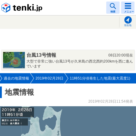
tenki.jp
検索
メニュー
現在地
台風13号情報
08日20:00現在
大型で非常に強い台風13号が久米島の西北西約200kmを西に進ん
でいます
過去の地震情報
2019年02月28日
11時51分頃発生した地震(最大震度1)
地震情報
2019年02月28日11:54発表