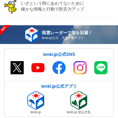
いざという時にあわてないために
確かな情報と行動で防災力アップ
雨雲レーダーで雨を回避！
tenki.jp公式 天気予報アプリ
tenki.jp公式SNS
tenki.jp公式アプリ
tenki.jp
tenki.jp 登山天気