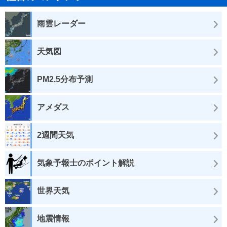
雨雲レーダー
天気図
PM2.5分布予測
アメダス
2週間天気
気象予報士のポイント解説
世界天気
地震情報