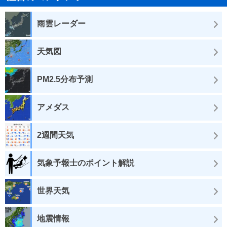
雨雲レーダー
天気図
PM2.5分布予測
アメダス
2週間天気
気象予報士のポイント解説
世界天気
地震情報