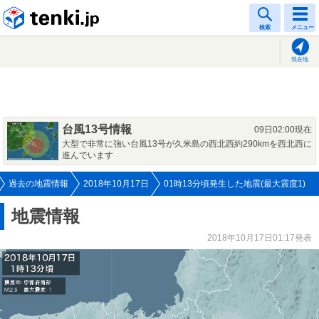
tenki.jp
検索
メニュー
現在地
台風13号情報
09日02:00現在
大型で非常に強い台風13号が久米島の西北西約290kmを西北西に
進んでいます
過去の地震情報
2018年10月17日
01時13分頃発生した地震(最大震度1)
地震情報
2018年10月17日01:17発表