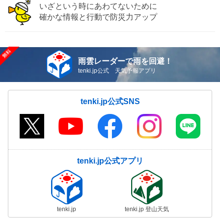
いざという時にあわてないために
確かな情報と行動で防災力アップ
雨雲レーダーで雨を回避！
tenki.jp公式 天気予報アプリ
tenki.jp公式SNS
tenki.jp公式アプリ
tenki.jp
tenki.jp 登山天気