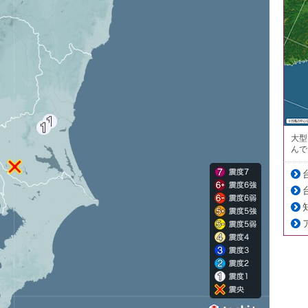
大型
んで