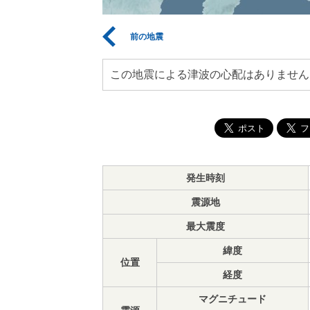
前の地震
この地震による津波の心配はありません
発生時刻
震源地
最大震度
緯度
位置
経度
マグニチュード