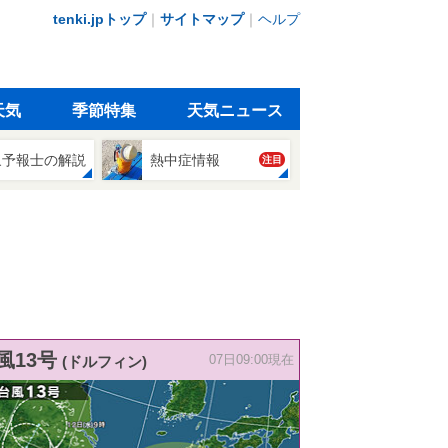
tenki.jpトップ
｜
サイトマップ
｜
ヘルプ
天気
季節特集
天気ニュース
象予報士の解説
熱中症情報
注目
風13号
(ドルフィン)
07日09:00現在