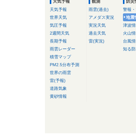
天気予報
観測
防災
天気予報
雨雲(過去)
警報・
世界天気
アメダス実況
地震
気圧予報
実況天気
津波情
2週間天気
過去天気
火山情
長期予報
雷(実況)
台風情
雨雲レーダー
知る防
積雪マップ
PM2.5分布予測
世界の雨雲
雷(予報)
道路気象
黄砂情報