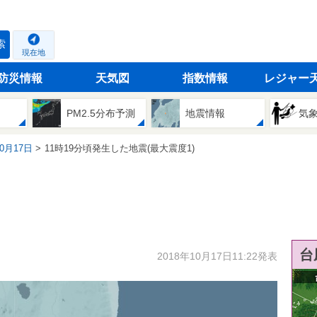
索
現在地
防災情報
天気図
指数情報
レジャー
PM2.5分布予測
地震情報
気
10月17日
11時19分頃発生した地震(最大震度1)
台
2018年10月17日11:22発表