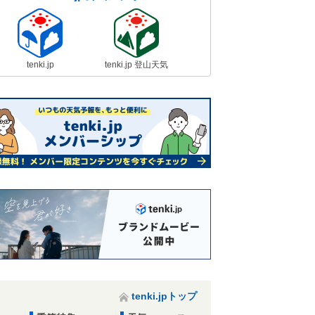
tenki.jp
tenki.jp 登山天気
tenki.jpトップ