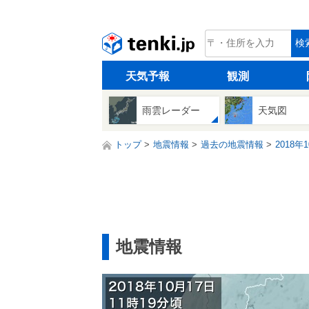
tenki.jp
検
天気予報
観測
雨雲レーダー
天気図
トップ
地震情報
過去の地震情報
2018年
地震情報