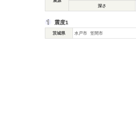
震源
深さ
震度1
茨城県
水戸市
笠間市