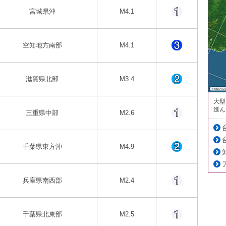
宮城県沖
M4.1
空知地方南部
M4.1
滋賀県北部
M3.4
大型
進ん
三重県中部
M2.6
千葉県東方沖
M4.9
兵庫県南西部
M2.4
千葉県北東部
M2.5