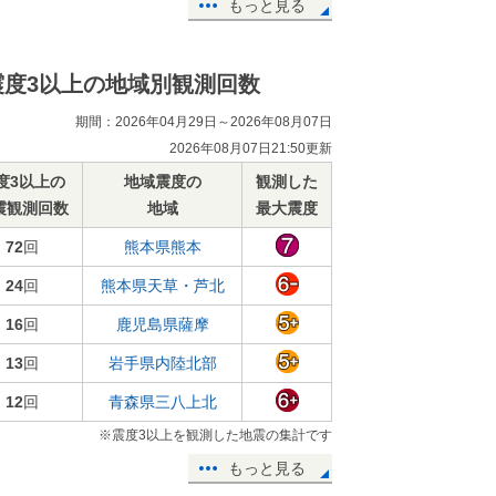
もっと見る
震度3以上の地域別観測回数
期間：2026年04月29日～2026年08月07日
2026年08月07日21:50更新
度3以上の
地域震度の
観測した
震観測回数
地域
最大震度
72
回
熊本県熊本
24
回
熊本県天草・芦北
16
回
鹿児島県薩摩
13
回
岩手県内陸北部
12
回
青森県三八上北
※震度3以上を観測した地震の集計です
もっと見る