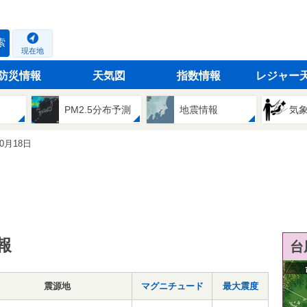
索
現在地
防災情報
天気図
指数情報
レジャー
PM2.5分布予測
地震情報
気
10月18日
報
台
震源地
マグニチュード
最大震度