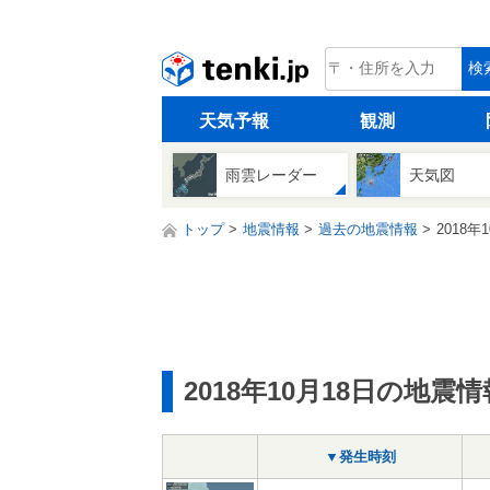
tenki.jp
検
天気予報
観測
雨雲レーダー
天気図
トップ
地震情報
過去の地震情報
2018年
2018年10月18日の地震情
▼発生時刻