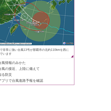
で非常に強い台風13号が那覇市の北約110kmを西に
でいます
台風情報のみかた
台風の接近、上陸に備えて
知る防災
アプリで台風進路予報を確認