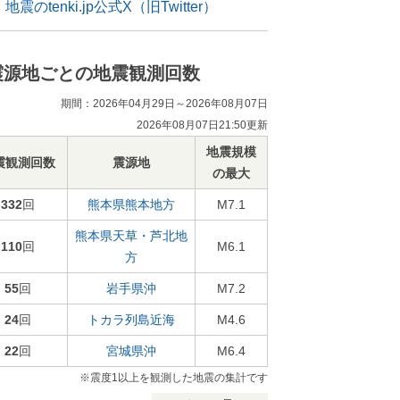
地震のtenki.jp公式X（旧Twitter）
震源地ごとの地震観測回数
期間：2026年04月29日～2026年08月07日
2026年08月07日21:50更新
地震規模
震観測回数
震源地
の最大
332
回
熊本県熊本地方
M7.1
熊本県天草・芦北地
110
回
M6.1
方
55
回
岩手県沖
M7.2
24
回
トカラ列島近海
M4.6
22
回
宮城県沖
M6.4
※震度1以上を観測した地震の集計です