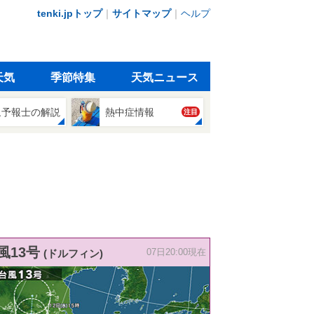
tenki.jpトップ
｜
サイトマップ
｜
ヘルプ
天気
季節特集
天気ニュース
象予報士の解説
熱中症情報
注目
風13号
(ドルフィン)
07日20:00現在