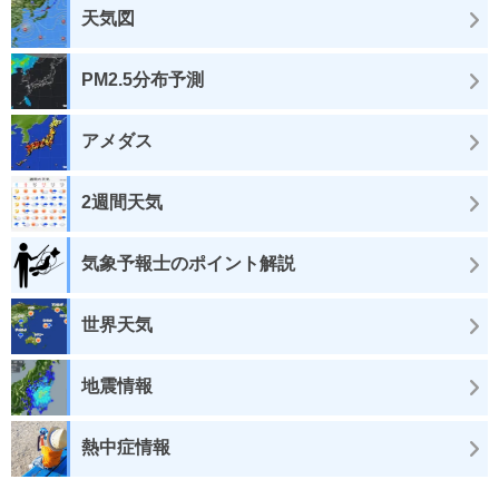
天気図
PM2.5分布予測
アメダス
2週間天気
気象予報士のポイント解説
世界天気
地震情報
熱中症情報