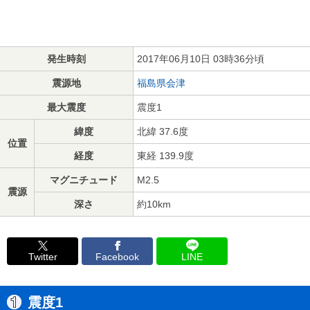
発生時刻
2017年06月10日 03時36分頃
震源地
福島県会津
最大震度
震度1
緯度
北緯 37.6度
位置
経度
東経 139.9度
マグニチュード
M2.5
震源
深さ
約10km
Twitter
Facebook
LINE
震度1