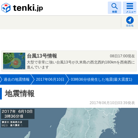
tenki.jp
検索
メニュー
現在地
台風13号情報
08日17:00現在
大型で非常に強い台風13号が久米島の西北西約180kmを西南西に
進んでいます
過去の地震情報
2017年06月10日
03時36分頃発生した地震(最大震度1)
地震情報
2017年06月10日03:39発表