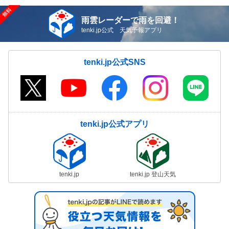
雨雲レーダーで雨を回避！
tenki.jp公式 天気予報アプリ
tenki.jp公式SNS
tenki.jp公式アプリ
tenki.jp
tenki.jp 登山天気