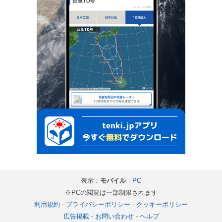
表示：
モバイル
｜
PC
※PCの閲覧は一部制限されます
利用規約
-
プライバシーポリシー
-
クッキーポリシー
広告掲載
-
お問い合わせ
-
ヘルプ