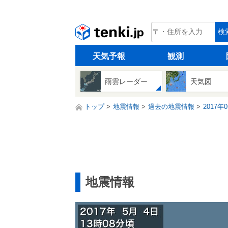
tenki.jp
検
天気予報
観測
雨雲レーダー
天気図
トップ
地震情報
過去の地震情報
2017年
地震情報