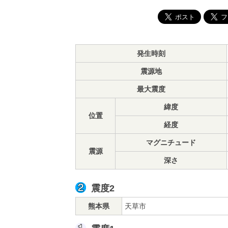
発生時刻
震源地
最大震度
緯度
位置
経度
マグニチュード
震源
深さ
震度2
熊本県
天草市