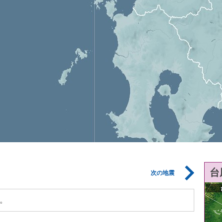
台
次の地震
。