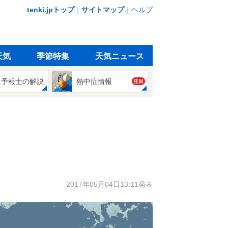
tenki.jpトップ
｜
サイトマップ
｜
ヘルプ
天気
季節特集
天気ニュース
象予報士の解説
熱中症情報
注目
2017年05月04日13:11発表