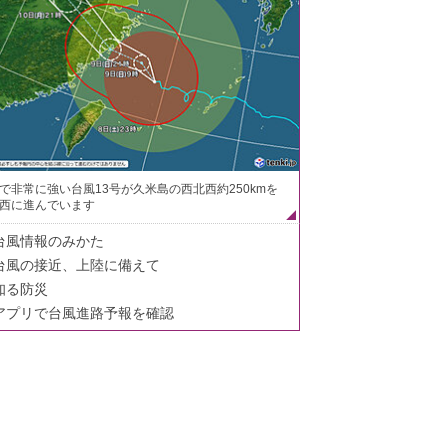
で非常に強い台風13号が久米島の西北西約250kmを
西に進んでいます
台風情報のみかた
台風の接近、上陸に備えて
知る防災
アプリで台風進路予報を確認