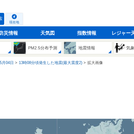
索
現在地
防災情報
天気図
指数情報
レジャー
PM2.5分布予測
地震情報
気
05月04日
13時08分頃発生した地震(最大震度2)
拡大画像