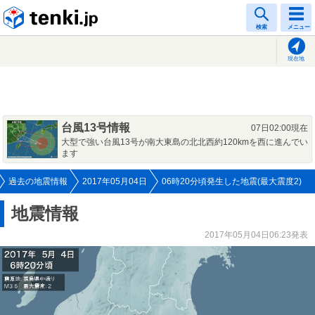
tenki.jp
検索
メニュー
現在地
台風13号情報
07日02:00現在
大型で強い台風13号が南大東島の北北西約120kmを西に進んでい
ます
過去の地震情報
2017年05月04日
06時20分頃発生した地震(最大震度2)
地震情報
2017年05月04日06:23発表