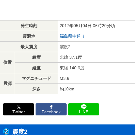
発生時刻
2017年05月04日 06時20分頃
震源地
福島県中通り
最大震度
震度2
緯度
北緯 37.1度
位置
経度
東経 140.6度
マグニチュード
M3.6
震源
深さ
約10km
Twitter
Facebook
LINE
震度2