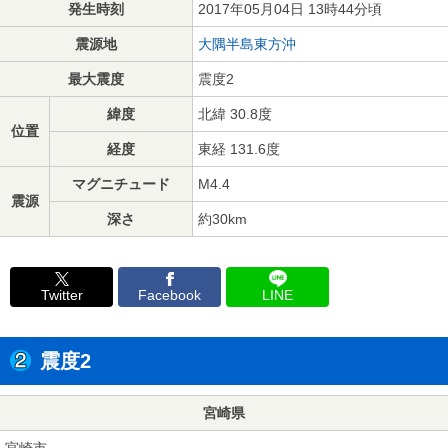
発生時刻
2017年05月04日 13時44分頃
震源地
大隅半島東方沖
最大震度
震度2
緯度
北緯 30.8度
位置
経度
東経 131.6度
マグニチュード
M4.4
震源
深さ
約30km
Twitter
Facebook
LINE
震度2
宮崎県
宮崎市