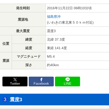
発生時刻
2016年11月22日 06時10分頃
福島県沖
震源地
(いわきの東北東５０ｋｍ付近)
最大震度
震度3
緯度
北緯 37.3度
位置
経度
東経 141.4度
マグニチュード
M5.4
震源
深さ
約40km
Twitter
Facebook
LINE
震度3