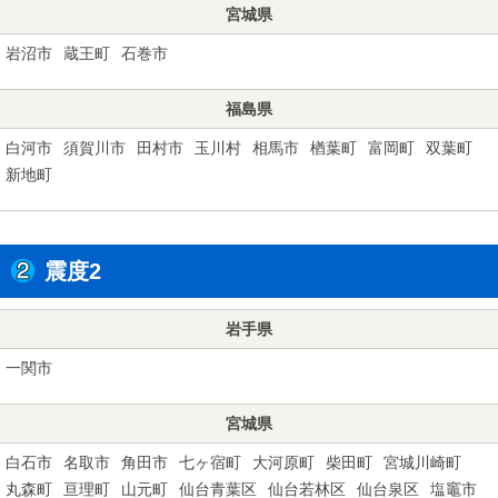
宮城県
岩沼市
蔵王町
石巻市
福島県
白河市
須賀川市
田村市
玉川村
相馬市
楢葉町
富岡町
双葉町
新地町
震度2
岩手県
一関市
宮城県
白石市
名取市
角田市
七ヶ宿町
大河原町
柴田町
宮城川崎町
丸森町
亘理町
山元町
仙台青葉区
仙台若林区
仙台泉区
塩竈市