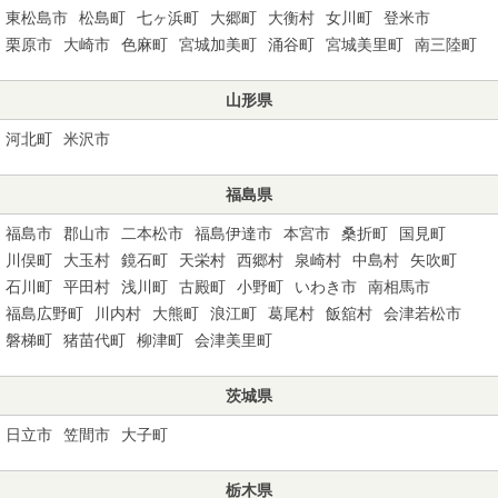
東松島市
松島町
七ヶ浜町
大郷町
大衡村
女川町
登米市
栗原市
大崎市
色麻町
宮城加美町
涌谷町
宮城美里町
南三陸町
山形県
河北町
米沢市
福島県
福島市
郡山市
二本松市
福島伊達市
本宮市
桑折町
国見町
川俣町
大玉村
鏡石町
天栄村
西郷村
泉崎村
中島村
矢吹町
石川町
平田村
浅川町
古殿町
小野町
いわき市
南相馬市
福島広野町
川内村
大熊町
浪江町
葛尾村
飯舘村
会津若松市
磐梯町
猪苗代町
柳津町
会津美里町
茨城県
日立市
笠間市
大子町
栃木県