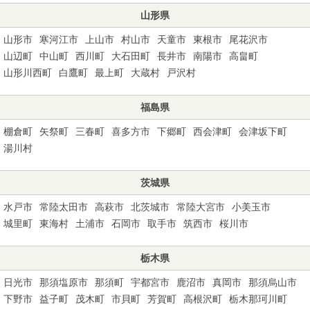
山形県
山形市
寒河江市
上山市
村山市
天童市
東根市
尾花沢市
山辺町
中山町
西川町
大石田町
長井市
南陽市
高畠町
山形川西町
白鷹町
最上町
大蔵村
戸沢村
福島県
棚倉町
矢祭町
三春町
喜多方市
下郷町
西会津町
会津坂下町
湯川村
茨城県
水戸市
常陸太田市
高萩市
北茨城市
常陸大宮市
小美玉市
城里町
東海村
土浦市
石岡市
取手市
筑西市
桜川市
栃木県
日光市
那須塩原市
那須町
宇都宮市
鹿沼市
真岡市
那須烏山市
下野市
益子町
茂木町
市貝町
芳賀町
高根沢町
栃木那珂川町