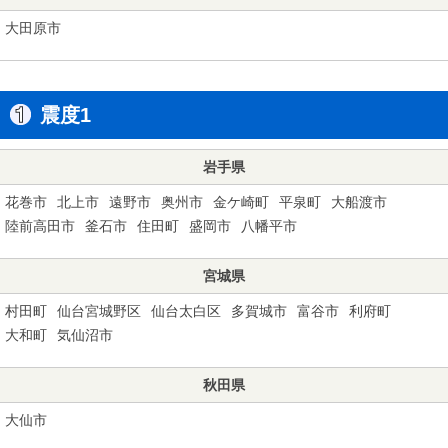
大田原市
震度1
岩手県
花巻市
北上市
遠野市
奥州市
金ケ崎町
平泉町
大船渡市
陸前高田市
釜石市
住田町
盛岡市
八幡平市
宮城県
村田町
仙台宮城野区
仙台太白区
多賀城市
富谷市
利府町
大和町
気仙沼市
秋田県
大仙市