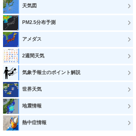
天気図
PM2.5分布予測
アメダス
2週間天気
気象予報士のポイント解説
世界天気
地震情報
熱中症情報