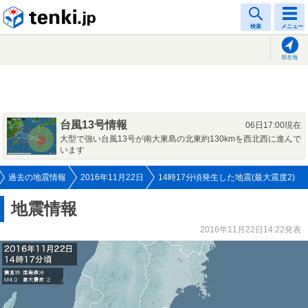
tenki.jp
検索
メニュー
現在地
台風13号情報
06日17:00現在
大型で強い台風13号が南大東島の北東約130kmを西北西に進んで
います
過去の地震情報
2016年11月22日
14時17分頃発生した地震(最大震度2)
地震情報
2016年11月22日14:22発表