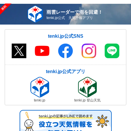
雨雲レーダーで雨を回避！
tenki.jp公式 天気予報アプリ
tenki.jp公式SNS
tenki.jp公式アプリ
tenki.jp
tenki.jp 登山天気