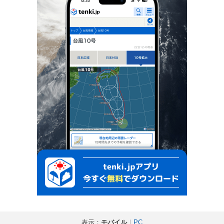
表示：
モバイル
｜
PC