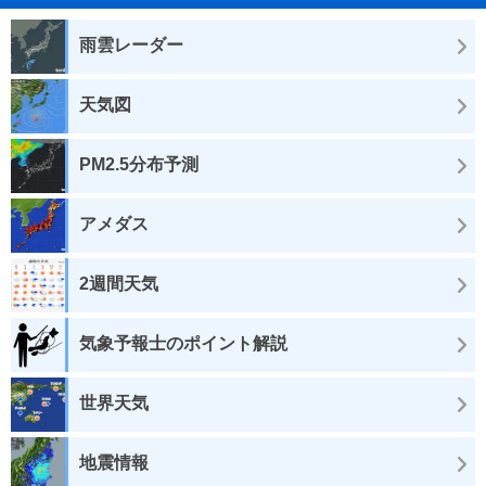
雨雲レーダー
天気図
PM2.5分布予測
アメダス
2週間天気
気象予報士のポイント解説
世界天気
地震情報