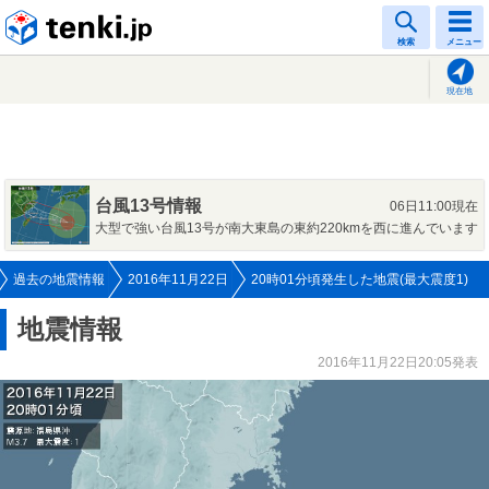
tenki.jp
検索
メニュー
現在地
台風13号情報
06日11:00現在
大型で強い台風13号が南大東島の東約220kmを西に進んでいます
過去の地震情報
2016年11月22日
20時01分頃発生した地震(最大震度1)
地震情報
2016年11月22日20:05発表