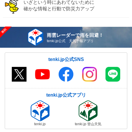
いざという時にあわてないために
確かな情報と行動で防災力アップ
雨雲レーダーで雨を回避！
tenki.jp公式 天気予報アプリ
tenki.jp公式SNS
tenki.jp公式アプリ
tenki.jp
tenki.jp 登山天気