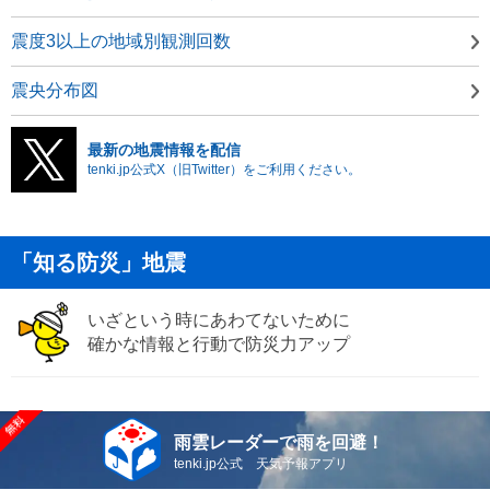
震度3以上の地域別観測回数
震央分布図
最新の地震情報を配信
tenki.jp公式X（旧Twitter）をご利用ください。
「知る防災」地震
いざという時にあわてないために
確かな情報と行動で防災力アップ
雨雲レーダーで雨を回避！
tenki.jp公式 天気予報アプリ