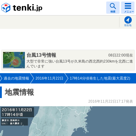
tenki.jp
検索
メニュー
現在地
台風13号情報
08日22:00現在
大型で非常に強い台風13号が久米島の西北西約230kmを北西に進
んでいます
過去の地震情報
2016年11月22日
17時14分頃発生した地震(最大震度2)
地震情報
2016年11月22日17:17発表