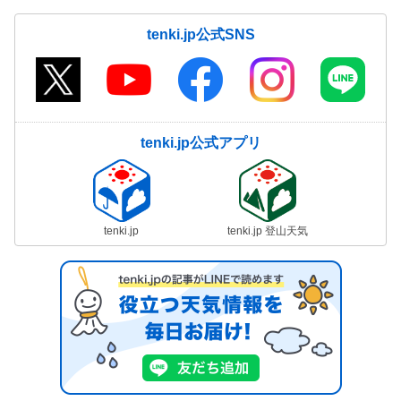
tenki.jp公式SNS
tenki.jp公式アプリ
tenki.jp
tenki.jp 登山天気