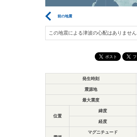
前の地震
この地震による津波の心配はありません
発生時刻
震源地
最大震度
緯度
位置
経度
マグニチュード