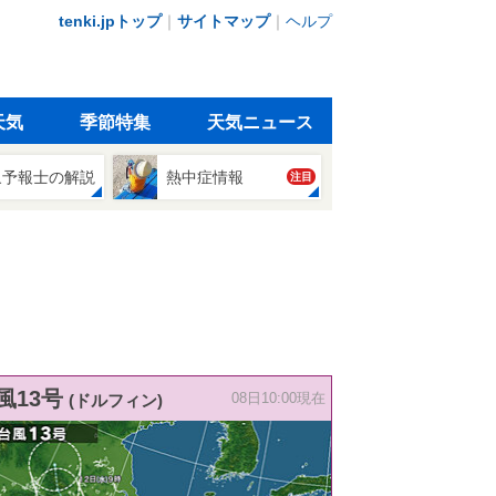
tenki.jpトップ
｜
サイトマップ
｜
ヘルプ
天気
季節特集
天気ニュース
象予報士の解説
熱中症情報
注目
風13号
(ドルフィン)
08日10:00現在