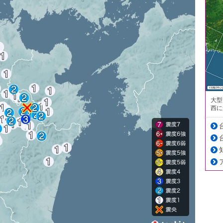
大型
西に