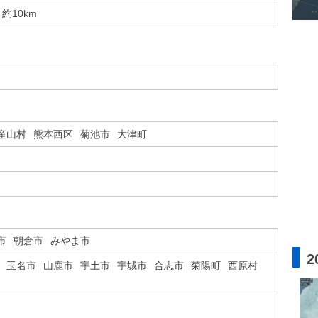
約10km
産山村
熊本西区
菊池市
大津町
市
朝倉市
みやま市
2
玉名市
山鹿市
宇土市
宇城市
合志市
菊陽町
西原村