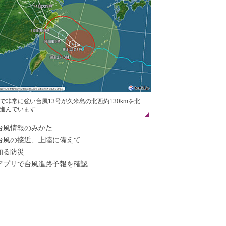
で非常に強い台風13号が久米島の北西約130kmを北
進んでいます
台風情報のみかた
台風の接近、上陸に備えて
知る防災
アプリで台風進路予報を確認