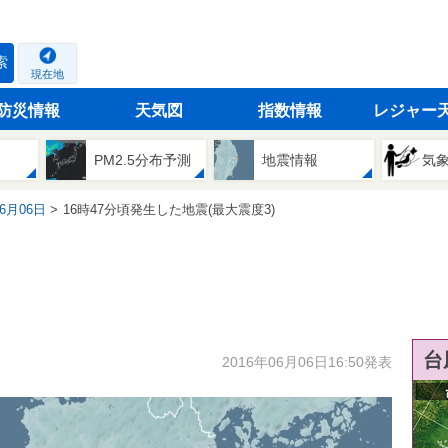
索
現在地
防災情報
天気図
指数情報
レジャー
PM2.5分布予測
地震情報
気
06月06日
16時47分頃発生した地震(最大震度3)
台
2016年06月06日16:50発表