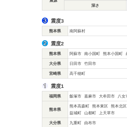
震源
深さ
震度3
熊本県
南阿蘇村
震度2
熊本県
阿蘇市
南小国町
熊本小国町
大分県
日田市
竹田市
宮崎県
高千穂町
震度1
福岡県
飯塚市
嘉麻市
大牟田市
八女
熊本高森町
熊本東区
熊本北区
熊本県
益城町
山都町
上天草市
大分県
九重町
由布市