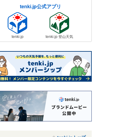
tenki.jp公式アプリ
tenki.jp
tenki.jp 登山天気