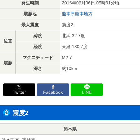
発生時刻
2016年06月06日 05時31分頃
震源地
熊本県熊本地方
最大震度
震度2
緯度
北緯 32.7度
位置
経度
東経 130.7度
マグニチュード
M2.7
震源
深さ
約10km
Twitter
Facebook
LINE
震度2
熊本県
熊本西区
宇城市