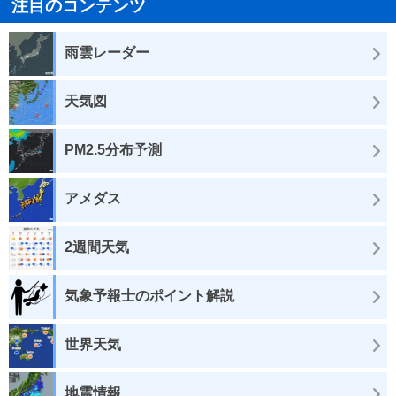
注目のコンテンツ
雨雲レーダー
天気図
PM2.5分布予測
アメダス
2週間天気
気象予報士のポイント解説
世界天気
地震情報