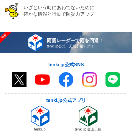
いざという時にあわてないために
確かな情報と行動で防災力アップ
雨雲レーダーで雨を回避！
tenki.jp公式 天気予報アプリ
tenki.jp公式SNS
tenki.jp公式アプリ
tenki.jp
tenki.jp 登山天気