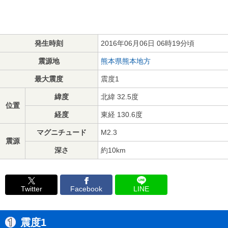
発生時刻
2016年06月06日 06時19分頃
震源地
熊本県熊本地方
最大震度
震度1
緯度
北緯 32.5度
位置
経度
東経 130.6度
マグニチュード
M2.3
震源
深さ
約10km
Twitter
Facebook
LINE
震度1