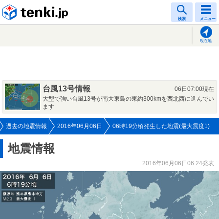
tenki.jp
検索
メニュー
現在地
台風13号情報
06日07:00現在
大型で強い台風13号が南大東島の東約300kmを西北西に進んでい
ます
過去の地震情報
2016年06月06日
06時19分頃発生した地震(最大震度1)
地震情報
2016年06月06日06:24発表