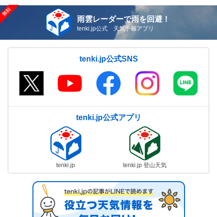
雨雲レーダーで雨を回避！
tenki.jp公式 天気予報アプリ
tenki.jp公式SNS
tenki.jp公式アプリ
tenki.jp
tenki.jp 登山天気