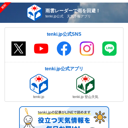
雨雲レーダーで雨を回避！
tenki.jp公式 天気予報アプリ
tenki.jp公式SNS
tenki.jp公式アプリ
tenki.jp
tenki.jp 登山天気