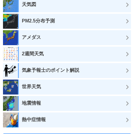
天気図
PM2.5分布予測
アメダス
2週間天気
気象予報士のポイント解説
世界天気
地震情報
熱中症情報