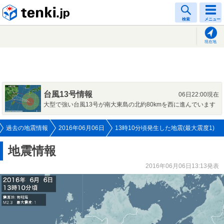
tenki.jp
検索
メニュー
現在地
台風13号情報
06日22:00現在
大型で強い台風13号が南大東島の北約80kmを西に進んでいます
過去の地震情報
2016年06月06日
13時10分頃発生した地震(最大震度1)
地震情報
2016年06月06日13:13発表