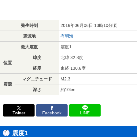
発生時刻
2016年06月06日 13時10分頃
震源地
有明海
最大震度
震度1
緯度
北緯 32.8度
位置
経度
東経 130.6度
マグニチュード
M2.3
震源
深さ
約10km
Twitter
Facebook
LINE
震度1