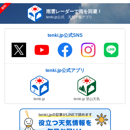
雨雲レーダーで雨を回避！
tenki.jp公式 天気予報アプリ
tenki.jp公式SNS
tenki.jp公式アプリ
tenki.jp
tenki.jp 登山天気