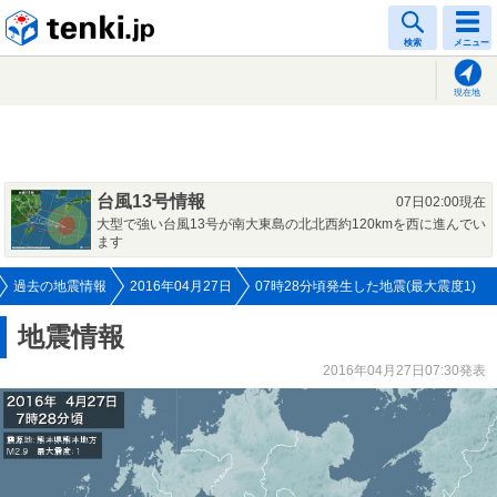
tenki.jp
検索
メニュー
現在地
台風13号情報
07日02:00現在
大型で強い台風13号が南大東島の北北西約120kmを西に進んでい
ます
過去の地震情報
2016年04月27日
07時28分頃発生した地震(最大震度1)
地震情報
2016年04月27日07:30発表