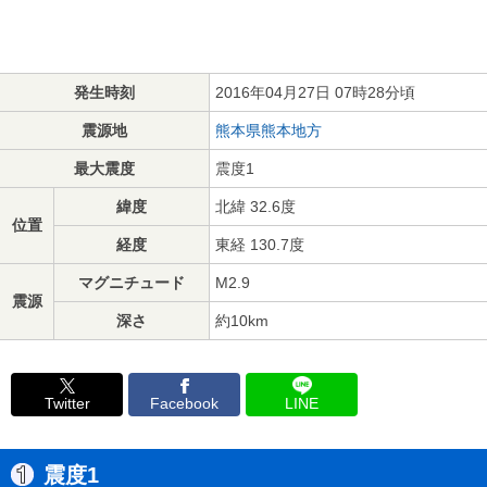
発生時刻
2016年04月27日 07時28分頃
震源地
熊本県熊本地方
最大震度
震度1
緯度
北緯 32.6度
位置
経度
東経 130.7度
マグニチュード
M2.9
震源
深さ
約10km
Twitter
Facebook
LINE
震度1