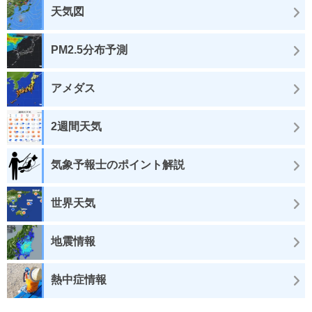
天気図
PM2.5分布予測
アメダス
2週間天気
気象予報士のポイント解説
世界天気
地震情報
熱中症情報