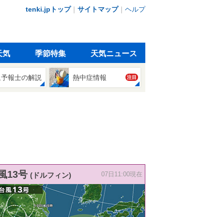
tenki.jpトップ
｜
サイトマップ
｜
ヘルプ
天気
季節特集
天気ニュース
象予報士の解説
熱中症情報
注目
風13号
(ドルフィン)
07日11:00現在