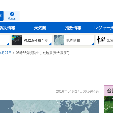
索
現在地
防災情報
天気図
指数情報
レジャー
PM2.5分布予測
地震情報
気
04月27日
06時56分頃発生した地震(最大震度2)
台
2016年04月27日06:59発表