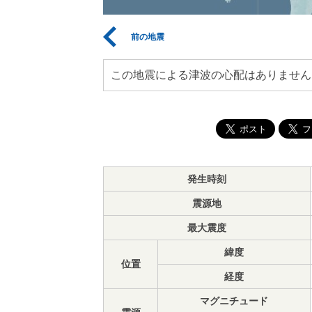
前の地震
この地震による津波の心配はありません
発生時刻
震源地
最大震度
緯度
位置
経度
マグニチュード