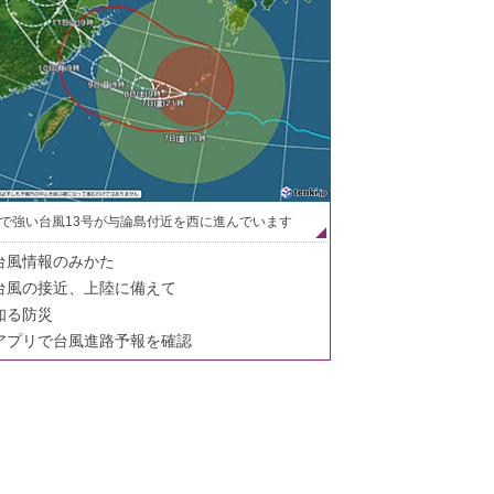
で強い台風13号が与論島付近を西に進んでいます
台風情報のみかた
台風の接近、上陸に備えて
知る防災
アプリで台風進路予報を確認