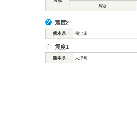
震源
深さ
震度2
熊本県
菊池市
震度1
熊本県
大津町