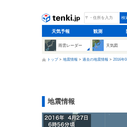
tenki.jp
検
天気予報
観測
雨雲レーダー
天気図
トップ
地震情報
過去の地震情報
2016年
地震情報