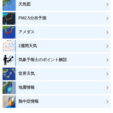
天気図
PM2.5分布予測
アメダス
2週間天気
気象予報士のポイント解説
世界天気
地震情報
熱中症情報