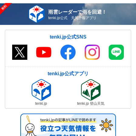
雨雲レーダーで雨を回避！
tenki.jp公式 天気予報アプリ
tenki.jp公式SNS
tenki.jp公式アプリ
tenki.jp
tenki.jp 登山天気