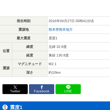
発生時刻
2016年04月27日 05時41分頃
震源地
熊本県熊本地方
最大震度
震度1
緯度
北緯 32.8度
位置
経度
東経 130.8度
マグニチュード
M2.1
震源
深さ
約10km
Twitter
Facebook
LINE
震度1