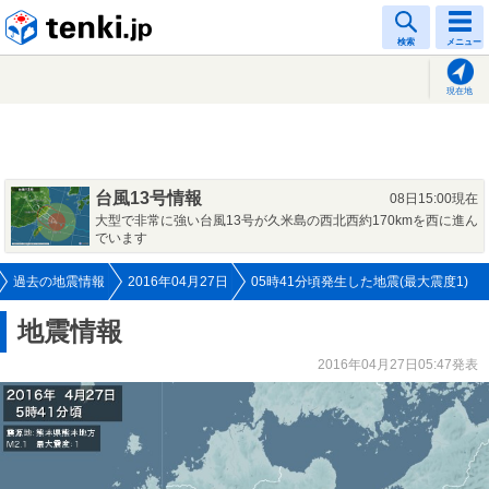
tenki.jp
検索
メニュー
現在地
台風13号情報
08日15:00現在
大型で非常に強い台風13号が久米島の西北西約170kmを西に進ん
でいます
過去の地震情報
2016年04月27日
05時41分頃発生した地震(最大震度1)
地震情報
2016年04月27日05:47発表