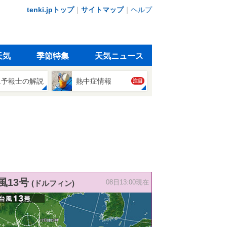
tenki.jpトップ
｜
サイトマップ
｜
ヘルプ
天気
季節特集
天気ニュース
象予報士の解説
熱中症情報
注目
風13号
(ドルフィン)
08日13:00現在