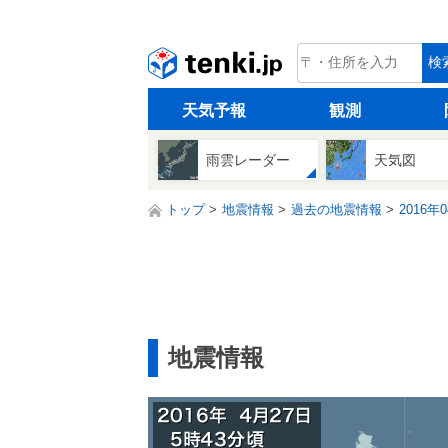
tenki.jp
検
天気予報
観測
雨雲レーダー
天気図
トップ
地震情報
過去の地震情報
2016年
地震情報