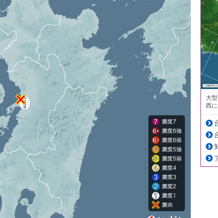
大型
西に