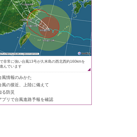
で非常に強い台風13号が久米島の西北西約160kmを
進んでいます
台風情報のみかた
台風の接近、上陸に備えて
知る防災
アプリで台風進路予報を確認