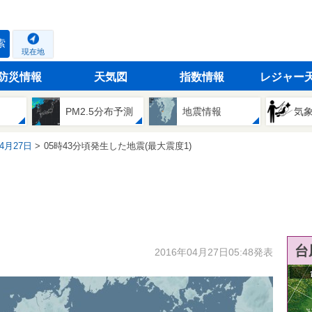
索
現在地
防災情報
天気図
指数情報
レジャー
PM2.5分布予測
地震情報
気
04月27日
05時43分頃発生した地震(最大震度1)
台
2016年04月27日05:48発表