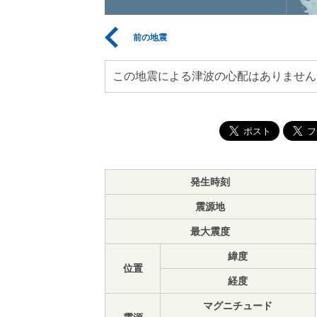
前の地震
この地震による津波の心配はありません
発生時刻
震源地
最大震度
緯度
位置
経度
マグニチュード