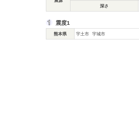
震源
深さ
震度1
熊本県
宇土市
宇城市