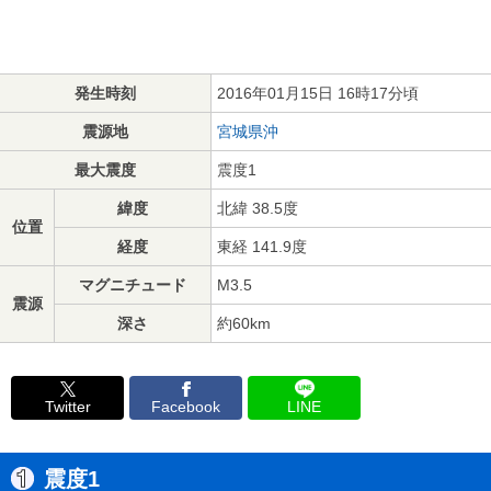
発生時刻
2016年01月15日 16時17分頃
震源地
宮城県沖
最大震度
震度1
緯度
北緯 38.5度
位置
経度
東経 141.9度
マグニチュード
M3.5
震源
深さ
約60km
Twitter
Facebook
LINE
震度1