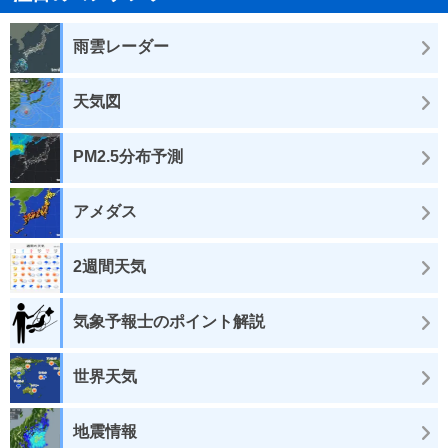
雨雲レーダー
天気図
PM2.5分布予測
アメダス
2週間天気
気象予報士のポイント解説
世界天気
地震情報