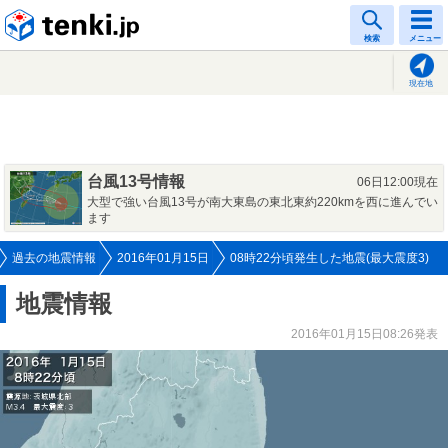
tenki.jp
検索
メニュー
現在地
台風13号情報
06日12:00現在
大型で強い台風13号が南大東島の東北東約220kmを西に進んでい
ます
過去の地震情報
2016年01月15日
08時22分頃発生した地震(最大震度3)
地震情報
2016年01月15日08:26発表