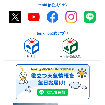
tenki.jp公式SNS
tenki.jp公式アプリ
tenki.jp
tenki.jp 登山天気