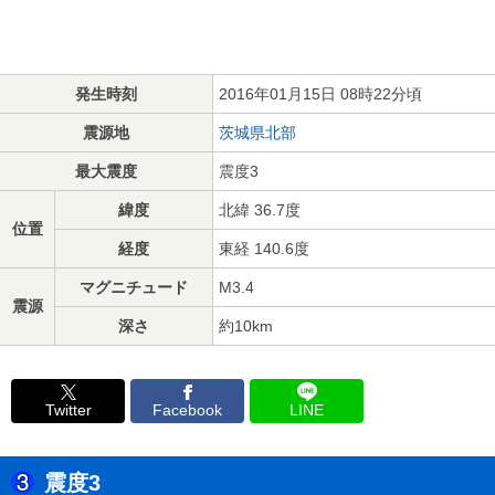
発生時刻
2016年01月15日 08時22分頃
震源地
茨城県北部
最大震度
震度3
緯度
北緯 36.7度
位置
経度
東経 140.6度
マグニチュード
M3.4
震源
深さ
約10km
Twitter
Facebook
LINE
震度3