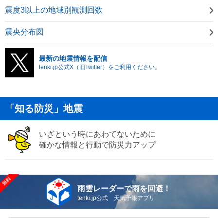
震度3以上の地域別観測回数
震央分布図
最新の地震情報を配信
tenki.jp公式X（旧Twitter）をご利用ください。
「知る防災」地震
いざという時にあわてないために
確かな情報と行動で防災力アップ
雨雲レーダーで雨を回避！
tenki.jp公式 天気予報アプリ