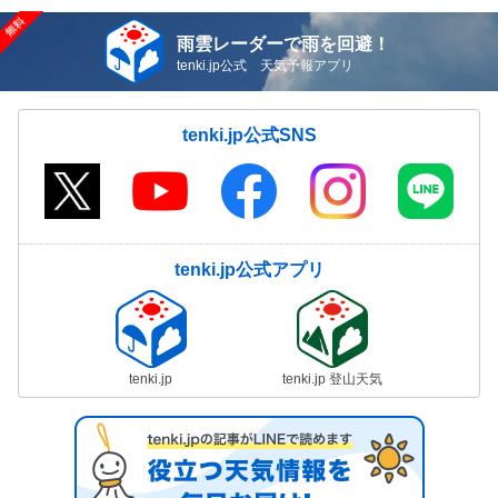
雨雲レーダーで雨を回避！
tenki.jp公式 天気予報アプリ
tenki.jp公式SNS
tenki.jp公式アプリ
tenki.jp
tenki.jp 登山天気