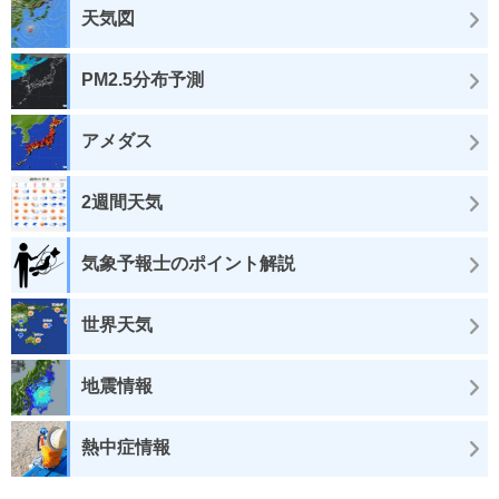
天気図
PM2.5分布予測
アメダス
2週間天気
気象予報士のポイント解説
世界天気
地震情報
熱中症情報