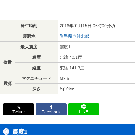
発生時刻
2016年01月15日 06時00分頃
震源地
岩手県内陸北部
最大震度
震度1
緯度
北緯 40.1度
位置
経度
東経 141.3度
マグニチュード
M2.5
震源
深さ
約10km
Twitter
Facebook
LINE
震度1