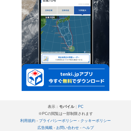
表示：
モバイル
｜
PC
※PCの閲覧は一部制限されます
利用規約
-
プライバシーポリシー
-
クッキーポリシー
広告掲載
-
お問い合わせ
-
ヘルプ