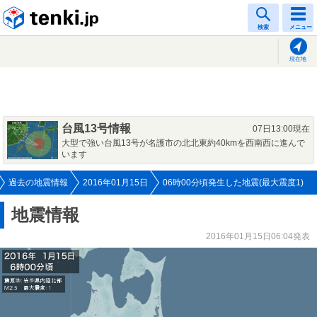
tenki.jp
検索
メニュー
現在地
台風13号情報
07日13:00現在
大型で強い台風13号が名護市の北北東約40kmを西南西に進んで
います
過去の地震情報
2016年01月15日
06時00分頃発生した地震(最大震度1)
地震情報
2016年01月15日06:04発表